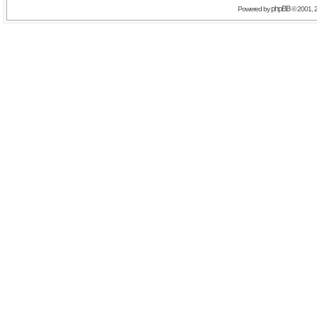
phpBB
Powered by
© 2001, 