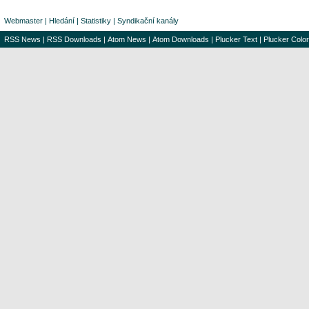
Webmaster
|
Hledání
|
Statistiky
|
Syndikační kanály
RSS News
|
RSS Downloads
|
Atom News
|
Atom Downloads
|
Plucker Text
|
Plucker Color