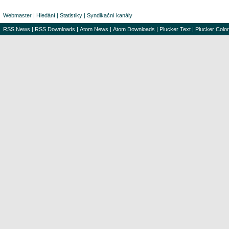
Webmaster
|
Hledání
|
Statistiky
|
Syndikační kanály
RSS News
|
RSS Downloads
|
Atom News
|
Atom Downloads
|
Plucker Text
|
Plucker Color