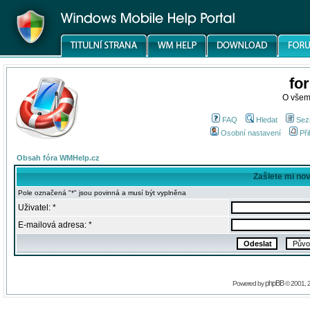
fo
O všem
FAQ
Hledat
Sez
Osobní nastavení
Při
Obsah fóra WMHelp.cz
Zašlete mi no
Pole označená "*" jsou povinná a musí být vyplněna
Uživatel: *
E-mailová adresa: *
phpBB
Powered by
© 2001, 