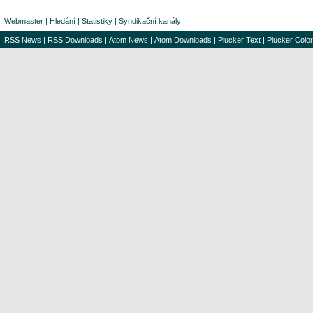
Webmaster
|
Hledání
|
Statistiky
|
Syndikační kanály
RSS News
|
RSS Downloads
|
Atom News
|
Atom Downloads
|
Plucker Text
|
Plucker Color