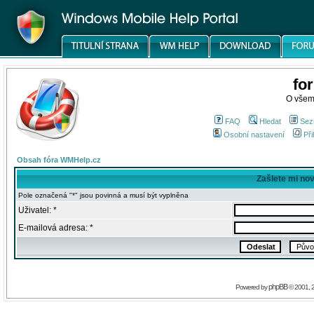
fo
O všem
FAQ
Hledat
Sez
Osobní nastavení
Při
Obsah fóra WMHelp.cz
Zašlete mi no
Pole označená "*" jsou povinná a musí být vyplněna
Uživatel: *
E-mailová adresa: *
phpBB
Powered by
© 2001, 