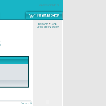
windowsmobile.cz
Reklama
/
Ceník
Vstup pro inzerenty
e
í
Forums ©