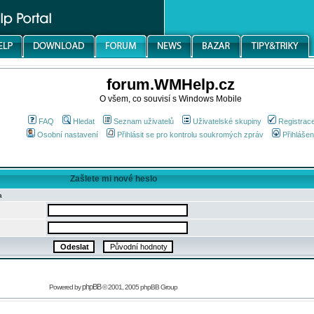
forum.WMHelp.cz
O všem, co souvisí s Windows Mobile
FAQ
Hledat
Seznam uživatelů
Uživatelské skupiny
Registrac
Osobní nastavení
Přihlásit se pro kontrolu soukromých zpráv
Přihlášen
Zašlete mi nové heslo
a
phpBB
Powered by
© 2001, 2005 phpBB Group