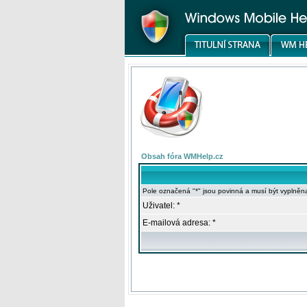
Obsah fóra WMHelp.cz
Pole označená "*" jsou povinná a musí být vyplněn
Uživatel: *
E-mailová adresa: *