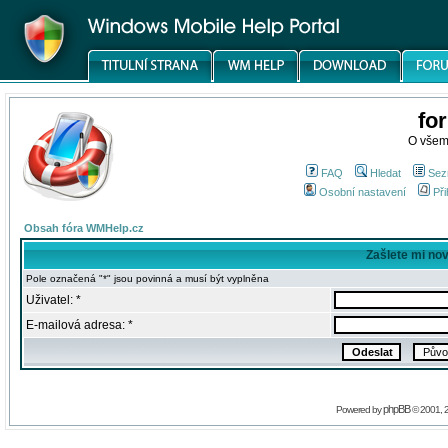
fo
O všem
FAQ
Hledat
Sez
Osobní nastavení
Při
Obsah fóra WMHelp.cz
Zašlete mi no
Pole označená "*" jsou povinná a musí být vyplněna
Uživatel: *
E-mailová adresa: *
phpBB
Powered by
© 2001, 