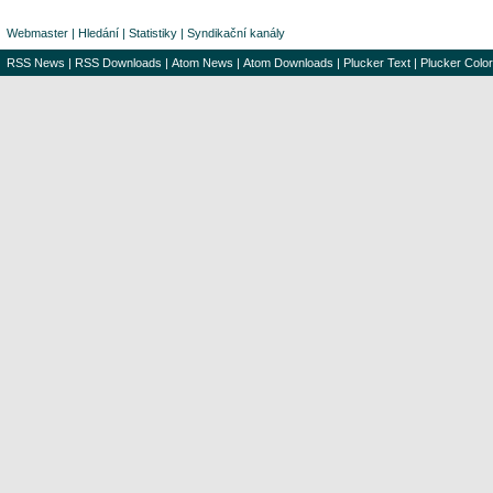
Webmaster
|
Hledání
|
Statistiky
|
Syndikační kanály
RSS News
|
RSS Downloads
|
Atom News
|
Atom Downloads
|
Plucker Text
|
Plucker Color