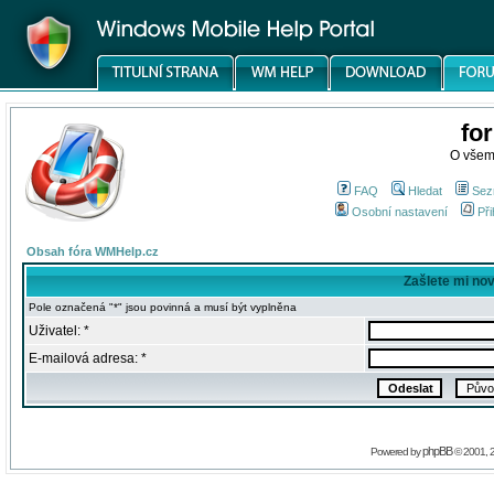
fo
O všem
FAQ
Hledat
Sez
Osobní nastavení
Při
Obsah fóra WMHelp.cz
Zašlete mi no
Pole označená "*" jsou povinná a musí být vyplněna
Uživatel: *
E-mailová adresa: *
phpBB
Powered by
© 2001, 