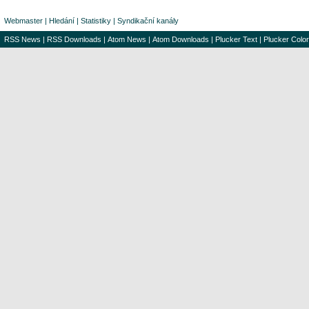
Webmaster
|
Hledání
|
Statistiky
|
Syndikační kanály
RSS News
|
RSS Downloads
|
Atom News
|
Atom Downloads
|
Plucker Text
|
Plucker Color