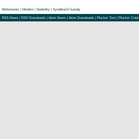
Webmaster
|
Hledání
|
Statistiky
|
Syndikační kanály
RSS News
|
RSS Downloads
|
Atom News
|
Atom Downloads
|
Plucker Text
|
Plucker Color