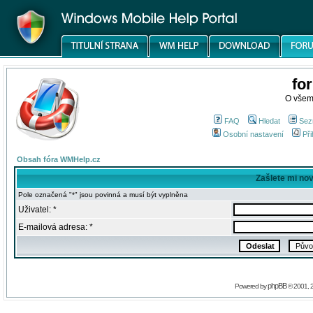
fo
O všem
FAQ
Hledat
Sez
Osobní nastavení
Při
Obsah fóra WMHelp.cz
Zašlete mi no
Pole označená "*" jsou povinná a musí být vyplněna
Uživatel: *
E-mailová adresa: *
phpBB
Powered by
© 2001, 