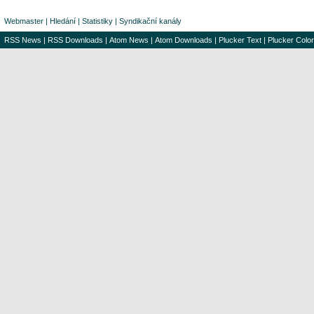
Webmaster
|
Hledání
|
Statistiky
|
Syndikační kanály
RSS News
|
RSS Downloads
|
Atom News
|
Atom Downloads
|
Plucker Text
|
Plucker Color