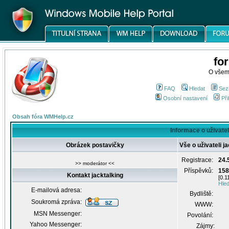
fo
O všem
FAQ
Hledat
Sez
Osobní nastavení
Při
Obsah fóra WMHelp.cz
Informace o uživateli
Obrázek postavičky
Vše o uživateli j
Registrace:
24.
>> moderátor <<
Příspěvků:
158
Kontakt jacktalking
[0.1
Hled
E-mailová adresa:
Bydliště:
Soukromá zpráva:
WWW:
MSN Messenger:
Povolání:
Yahoo Messenger:
Zájmy: