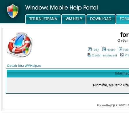
fo
O všem
FAQ
Hledat
Sez
Osobní nastavení
Při
Obsah fóra WMHelp.cz
Informa
Promiňte, ale tento uži
phpBB
Powered by
© 2001, 