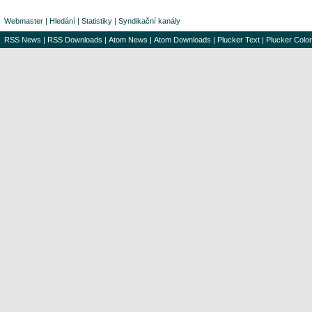
Webmaster
|
Hledání
|
Statistiky
|
Syndikační kanály
RSS News
|
RSS Downloads
|
Atom News
|
Atom Downloads
|
Plucker Text
|
Plucker Color