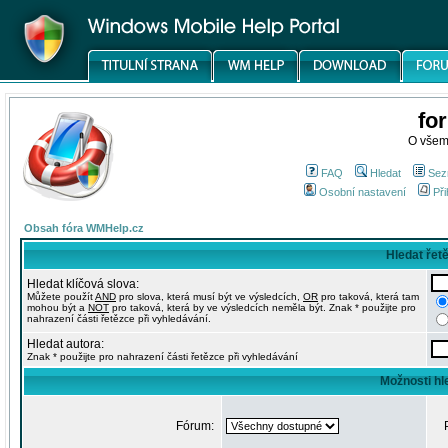
fo
O všem
FAQ
Hledat
Sez
Osobní nastavení
Při
Obsah fóra WMHelp.cz
Hledat řet
Hledat klíčová slova:
Můžete použít
AND
pro slova, která musí být ve výsledcích,
OR
pro taková, která tam
mohou být a
NOT
pro taková, která by ve výsledcích neměla být. Znak * použijte pro
nahrazení části řetězce při vyhledávání.
Hledat autora:
Znak * použijte pro nahrazení části řetězce při vyhledávání
Možnosti hl
Fórum: