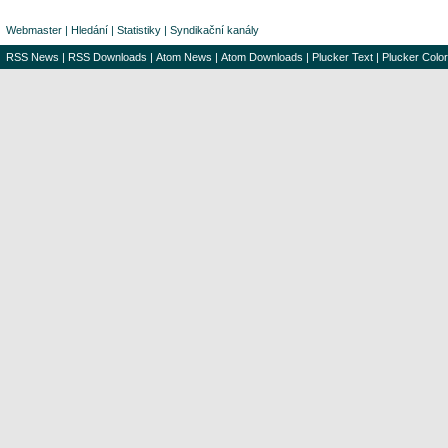
Webmaster
|
Hledání
|
Statistiky
|
Syndikační kanály
RSS News
|
RSS Downloads
|
Atom News
|
Atom Downloads
|
Plucker Text
|
Plucker Color