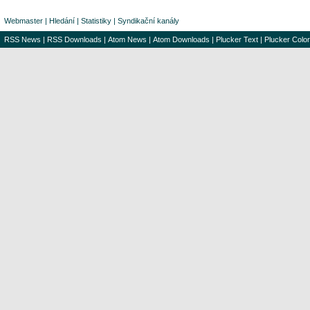
Webmaster
|
Hledání
|
Statistiky
|
Syndikační kanály
RSS News
|
RSS Downloads
|
Atom News
|
Atom Downloads
|
Plucker Text
|
Plucker Color