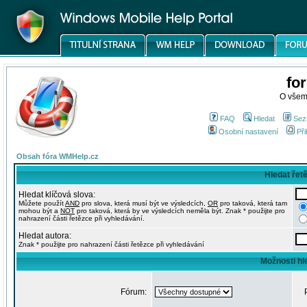
fo
O všem
FAQ
Hledat
Sez
Osobní nastavení
Při
Obsah fóra WMHelp.cz
Hledat řet
Hledat klíčová slova:
Můžete použít
AND
pro slova, která musí být ve výsledcích,
OR
pro taková, která tam
mohou být a
NOT
pro taková, která by ve výsledcích neměla být. Znak * použijte pro
nahrazení části řetězce při vyhledávání.
Hledat autora:
Znak * použijte pro nahrazení části řetězce při vyhledávání
Možnosti hl
Fórum: