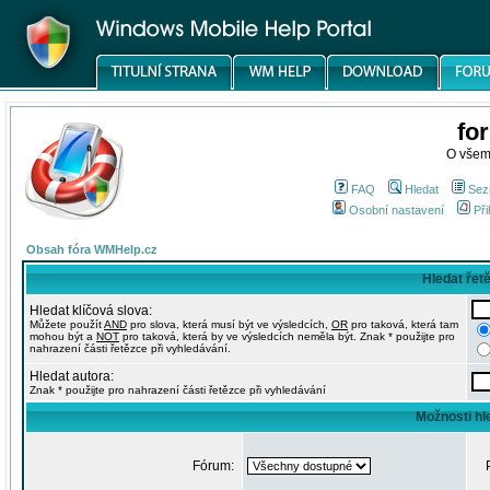
fo
O všem
FAQ
Hledat
Sez
Osobní nastavení
Při
Obsah fóra WMHelp.cz
Hledat řet
Hledat klíčová slova:
Můžete použít
AND
pro slova, která musí být ve výsledcích,
OR
pro taková, která tam
mohou být a
NOT
pro taková, která by ve výsledcích neměla být. Znak * použijte pro
nahrazení části řetězce při vyhledávání.
Hledat autora:
Znak * použijte pro nahrazení části řetězce při vyhledávání
Možnosti hl
Fórum: