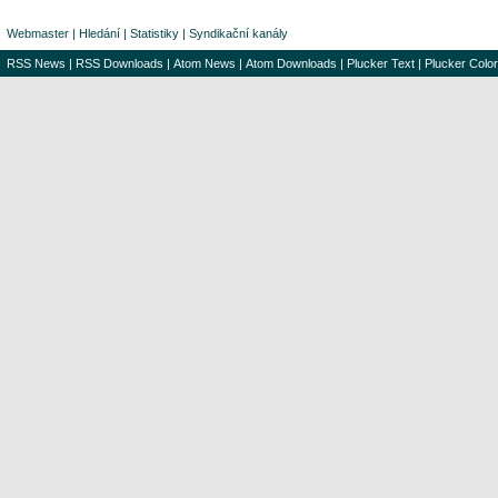
Webmaster
|
Hledání
|
Statistiky
|
Syndikační kanály
RSS News
|
RSS Downloads
|
Atom News
|
Atom Downloads
|
Plucker Text
|
Plucker Color