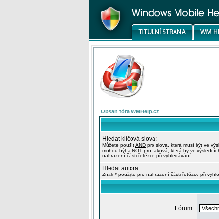
Obsah fóra WMHelp.cz
Hledat klíčová slova:
Můžete použít
AND
pro slova, která musí být ve výs
mohou být a
NOT
pro taková, která by ve výsledcíc
nahrazení části řetězce při vyhledávání.
Hledat autora:
Znak * použijte pro nahrazení části řetězce při vyhl
Fórum: