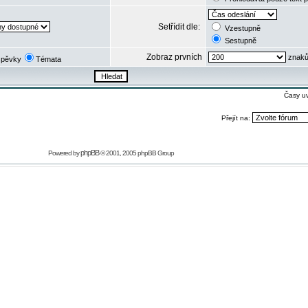
Setřídit dle:
Vzestupně
Sestupně
Zobraz prvních
znaků
spěvky
Témata
Časy u
Přejít na:
phpBB
Powered by
© 2001, 2005 phpBB Group