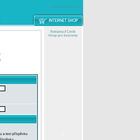
windowsmobile.cz
Reklama
/
Ceník
Vstup pro inzerenty
e
í
u a text příspěvku
příspěvku