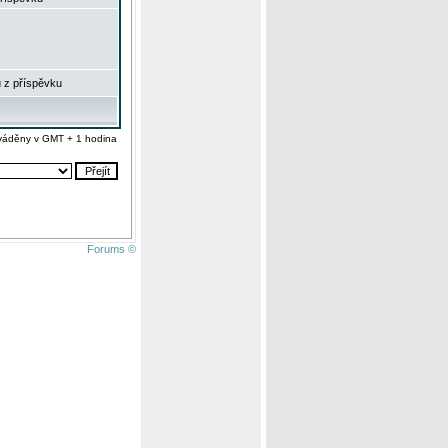
 z příspěvku
váděny v GMT + 1 hodina
Forums ©