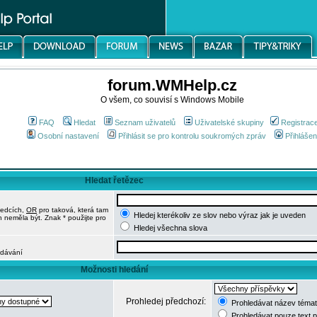
forum.WMHelp.cz
O všem, co souvisí s Windows Mobile
FAQ
Hledat
Seznam uživatelů
Uživatelské skupiny
Registrac
Osobní nastavení
Přihlásit se pro kontrolu soukromých zpráv
Přihlášen
Hledat řetězec
ledcích,
OR
pro taková, která tam
Hledej kterékoliv ze slov nebo výraz jak je uveden
h neměla být. Znak * použijte pro
Hledej všechna slova
edávání
Možnosti hledání
Prohledej předchozí:
Prohledávat název témat
Prohledávat pouze text 