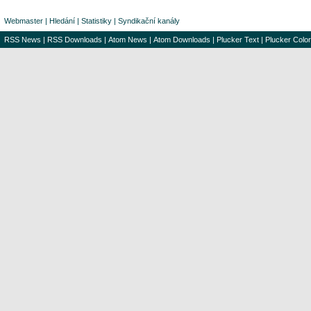
Webmaster
|
Hledání
|
Statistiky
|
Syndikační kanály
RSS News
|
RSS Downloads
|
Atom News
|
Atom Downloads
|
Plucker Text
|
Plucker Color