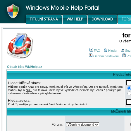
fo
O všem
FAQ
Hledat
Sez
Osobní nastavení
Při
Obsah fóra WMHelp.cz
Hledat řet
Hledat klíčová slova:
Můžete použít
AND
pro slova, která musí být ve výsledcích,
OR
pro taková, která tam
mohou být a
NOT
pro taková, která by ve výsledcích neměla být. Znak * použijte pro
nahrazení části řetězce při vyhledávání.
Hledat autora:
Znak * použijte pro nahrazení části řetězce při vyhledávání
Možnosti hl
Fórum: