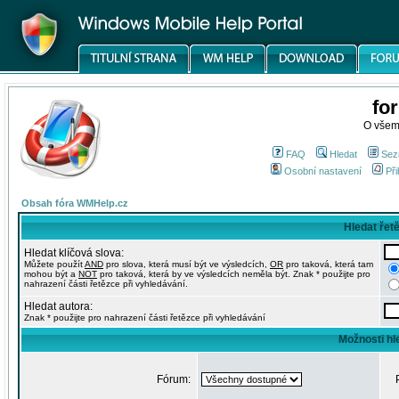
fo
O všem
FAQ
Hledat
Sez
Osobní nastavení
Při
Obsah fóra WMHelp.cz
Hledat řet
Hledat klíčová slova:
Můžete použít
AND
pro slova, která musí být ve výsledcích,
OR
pro taková, která tam
mohou být a
NOT
pro taková, která by ve výsledcích neměla být. Znak * použijte pro
nahrazení části řetězce při vyhledávání.
Hledat autora:
Znak * použijte pro nahrazení části řetězce při vyhledávání
Možnosti hl
Fórum: