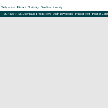
Webmaster
|
Hledání
|
Statistiky
|
Syndikační kanály
RSS News
|
RSS Downloads
|
Atom News
|
Atom Downloads
|
Plucker Text
|
Plucker Color