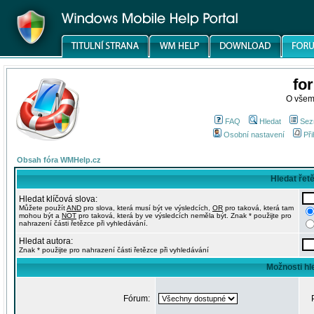
fo
O všem
FAQ
Hledat
Sez
Osobní nastavení
Při
Obsah fóra WMHelp.cz
Hledat řet
Hledat klíčová slova:
Můžete použít
AND
pro slova, která musí být ve výsledcích,
OR
pro taková, která tam
mohou být a
NOT
pro taková, která by ve výsledcích neměla být. Znak * použijte pro
nahrazení části řetězce při vyhledávání.
Hledat autora:
Znak * použijte pro nahrazení části řetězce při vyhledávání
Možnosti hl
Fórum: