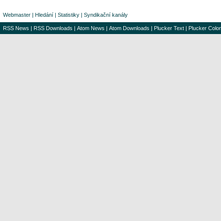
Webmaster
|
Hledání
|
Statistiky
|
Syndikační kanály
RSS News
|
RSS Downloads
|
Atom News
|
Atom Downloads
|
Plucker Text
|
Plucker Color