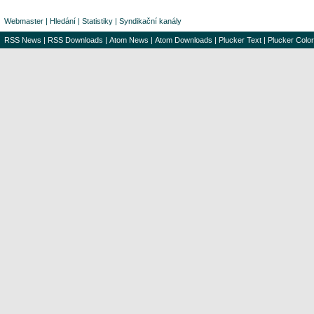
Webmaster
|
Hledání
|
Statistiky
|
Syndikační kanály
RSS News
|
RSS Downloads
|
Atom News
|
Atom Downloads
|
Plucker Text
|
Plucker Color