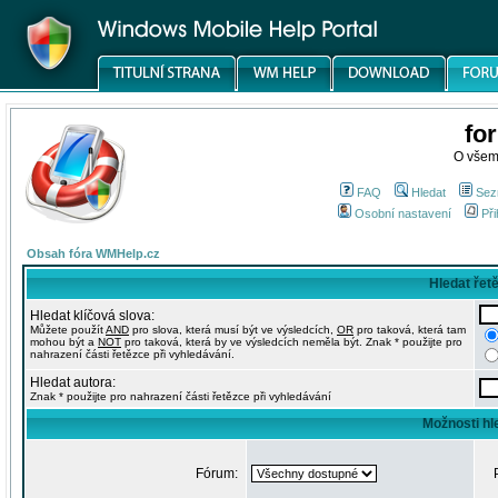
fo
O všem
FAQ
Hledat
Sez
Osobní nastavení
Při
Obsah fóra WMHelp.cz
Hledat řet
Hledat klíčová slova:
Můžete použít
AND
pro slova, která musí být ve výsledcích,
OR
pro taková, která tam
mohou být a
NOT
pro taková, která by ve výsledcích neměla být. Znak * použijte pro
nahrazení části řetězce při vyhledávání.
Hledat autora:
Znak * použijte pro nahrazení části řetězce při vyhledávání
Možnosti hl
Fórum: