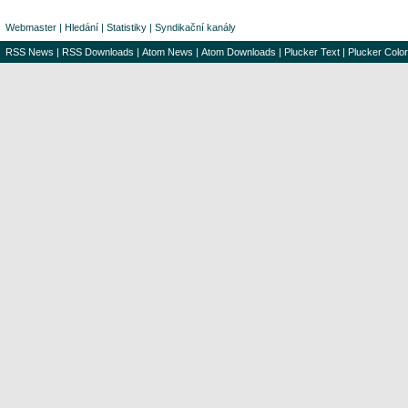
Webmaster
|
Hledání
|
Statistiky
|
Syndikační kanály
RSS News
|
RSS Downloads
|
Atom News
|
Atom Downloads
|
Plucker Text
|
Plucker Color