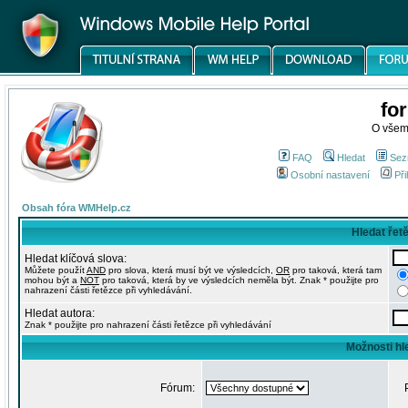
fo
O všem
FAQ
Hledat
Sez
Osobní nastavení
Při
Obsah fóra WMHelp.cz
Hledat řet
Hledat klíčová slova:
Můžete použít
AND
pro slova, která musí být ve výsledcích,
OR
pro taková, která tam
mohou být a
NOT
pro taková, která by ve výsledcích neměla být. Znak * použijte pro
nahrazení části řetězce při vyhledávání.
Hledat autora:
Znak * použijte pro nahrazení části řetězce při vyhledávání
Možnosti hl
Fórum: