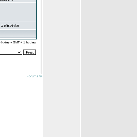
 z příspěvku
váděny v GMT + 1 hodina
Forums ©