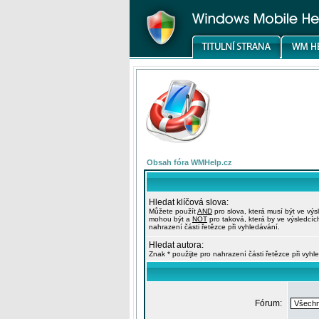
Obsah fóra WMHelp.cz
Hledat klíčová slova:
Můžete použít
AND
pro slova, která musí být ve výs
mohou být a
NOT
pro taková, která by ve výsledcíc
nahrazení části řetězce při vyhledávání.
Hledat autora:
Znak * použijte pro nahrazení části řetězce při vyhl
Fórum: