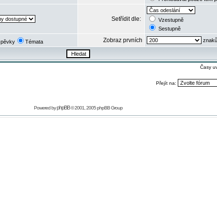
Setřídit dle:
Vzestupně
Sestupně
Zobraz prvních
znaků
spěvky
Témata
Časy u
Přejít na:
phpBB
Powered by
© 2001, 2005 phpBB Group