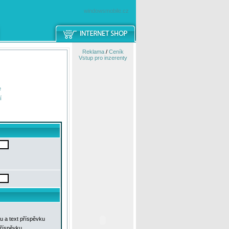
windowsmobile.cz
Reklama
/
Ceník
Vstup pro inzerenty
e
í
u a text příspěvku
příspěvku