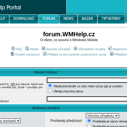
forum.WMHelp.cz
O všem, co souvisí s Windows Mobile
FAQ
Hledat
Seznam uživatelů
Uživatelské skupiny
Registrac
Osobní nastavení
Přihlásit se pro kontrolu soukromých zpráv
Přihlášen
Hledat řetězec
ledcích,
OR
pro taková, která tam
Hledej kterékoliv ze slov nebo výraz jak je uveden
h neměla být. Znak * použijte pro
Hledej všechna slova
edávání
Možnosti hledání
Prohledej předchozí:
Prohledávat název témat
Prohledávat pouze text 