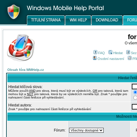
fo
O všem
FAQ
Hledat
Sez
Osobní nastavení
Při
Obsah fóra WMHelp.cz
Hledat řet
Hledat klíčová slova:
Můžete použít
AND
pro slova, která musí být ve výsledcích,
OR
pro taková, která tam
mohou být a
NOT
pro taková, která by ve výsledcích neměla být. Znak * použijte pro
nahrazení části řetězce při vyhledávání.
Hledat autora:
Znak * použijte pro nahrazení části řetězce při vyhledávání
Možnosti hl
Fórum: