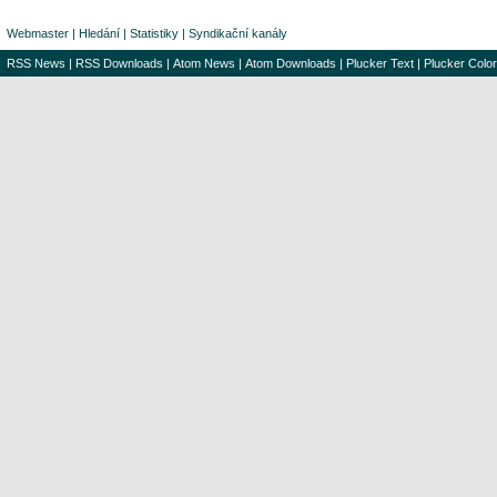
Webmaster
|
Hledání
|
Statistiky
|
Syndikační kanály
RSS News
|
RSS Downloads
|
Atom News
|
Atom Downloads
|
Plucker Text
|
Plucker Color