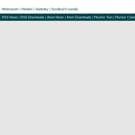
Webmaster
|
Hledání
|
Statistiky
|
Syndikační kanály
RSS News
|
RSS Downloads
|
Atom News
|
Atom Downloads
|
Plucker Text
|
Plucker Color