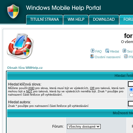
fo
O všem
FAQ
Hledat
Sez
Osobní nastavení
Při
Obsah fóra WMHelp.cz
Hledat řet
Hledat klíčová slova:
Můžete použít
AND
pro slova, která musí být ve výsledcích,
OR
pro taková, která tam
mohou být a
NOT
pro taková, která by ve výsledcích neměla být. Znak * použijte pro
nahrazení části řetězce při vyhledávání.
Hledat autora:
Znak * použijte pro nahrazení části řetězce při vyhledávání
Možnosti hl
Fórum: