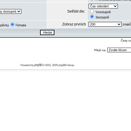
Setřídit dle:
Vzestupně
Sestupně
Zobraz prvních
znaků
spěvky
Témata
Časy u
Přejít na:
phpBB
Powered by
© 2001, 2005 phpBB Group