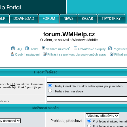
forum.WMHelp.cz
O všem, co souvisí s Windows Mobile
FAQ
Hledat
Seznam uživatelů
Uživatelské skupiny
Registrac
Osobní nastavení
Přihlásit se pro kontrolu soukromých zpráv
Přihlášen
Hledat řetězec
ledcích,
OR
pro taková, která tam
Hledej kterékoliv ze slov nebo výraz jak je uveden
h neměla být. Znak * použijte pro
Hledej všechna slova
edávání
Možnosti hledání
Prohledej předchozí:
Prohledávat název témat
Prohledávat pouze text 