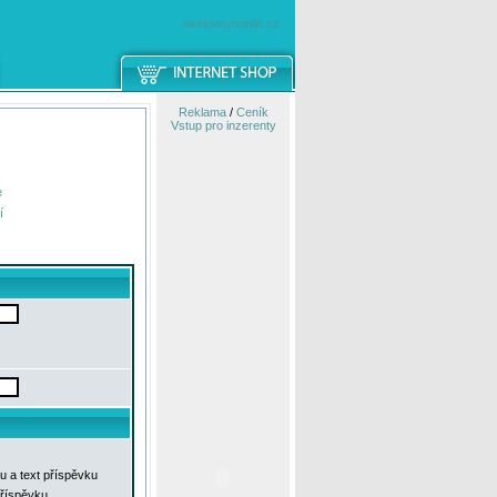
windowsmobile.cz
Reklama
/
Ceník
Vstup pro inzerenty
e
í
u a text příspěvku
příspěvku