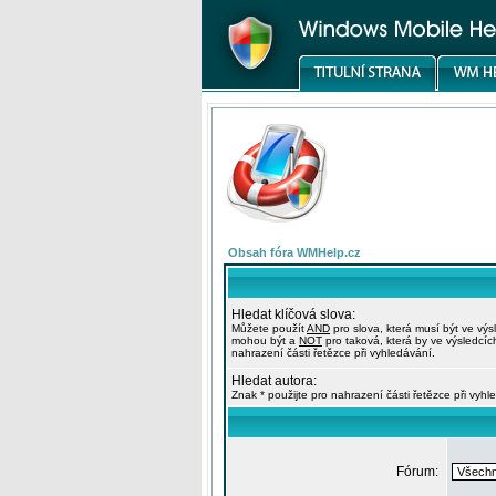
Obsah fóra WMHelp.cz
Hledat klíčová slova:
Můžete použít
AND
pro slova, která musí být ve výs
mohou být a
NOT
pro taková, která by ve výsledcíc
nahrazení části řetězce při vyhledávání.
Hledat autora:
Znak * použijte pro nahrazení části řetězce při vyhl
Fórum: