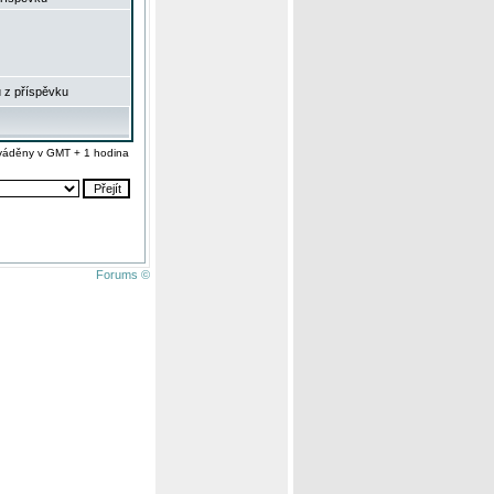
 z příspěvku
váděny v GMT + 1 hodina
Forums ©