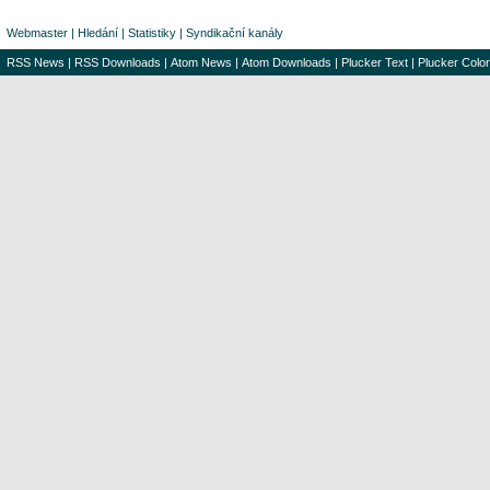
Webmaster
|
Hledání
|
Statistiky
|
Syndikační kanály
RSS News
|
RSS Downloads
|
Atom News
|
Atom Downloads
|
Plucker Text
|
Plucker Color