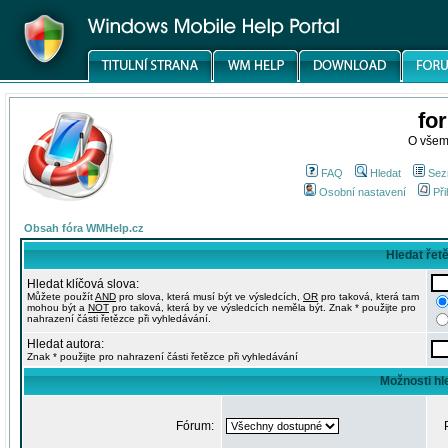
fo
O všem
FAQ
Hledat
Sez
Osobní nastavení
Při
Obsah fóra WMHelp.cz
Hledat řet
Hledat klíčová slova:
Můžete použít
AND
pro slova, která musí být ve výsledcích,
OR
pro taková, která tam
mohou být a
NOT
pro taková, která by ve výsledcích neměla být. Znak * použijte pro
nahrazení části řetězce při vyhledávání.
Hledat autora:
Znak * použijte pro nahrazení části řetězce při vyhledávání
Možnosti hl
Fórum: