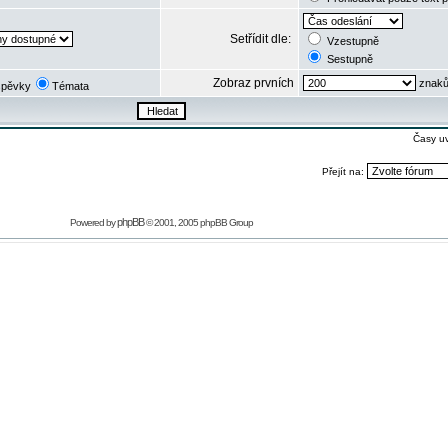
Setřídit dle:
Vzestupně
Sestupně
Zobraz prvních
znaků
spěvky
Témata
Časy u
Přejít na:
phpBB
Powered by
© 2001, 2005 phpBB Group