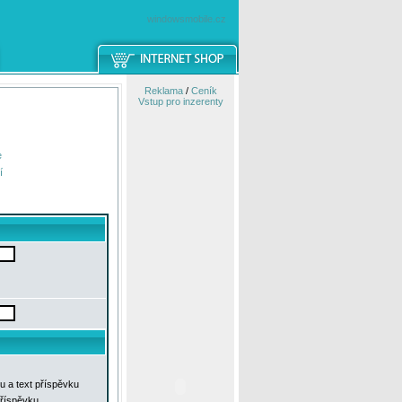
windowsmobile.cz
Reklama
/
Ceník
Vstup pro inzerenty
e
í
u a text příspěvku
příspěvku