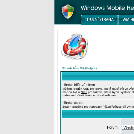
Obsah fóra WMHelp.cz
Hledat klíčová slova:
Můžete použít
AND
pro slova, která musí být ve výs
mohou být a
NOT
pro taková, která by ve výsledcíc
nahrazení části řetězce při vyhledávání.
Hledat autora:
Znak * použijte pro nahrazení části řetězce při vyhl
Fórum: