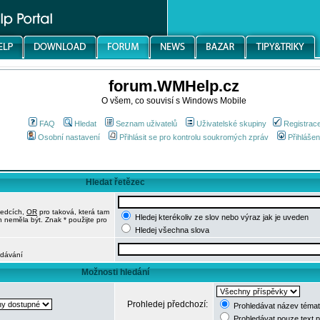
forum.WMHelp.cz
O všem, co souvisí s Windows Mobile
FAQ
Hledat
Seznam uživatelů
Uživatelské skupiny
Registrac
Osobní nastavení
Přihlásit se pro kontrolu soukromých zpráv
Přihlášen
Hledat řetězec
ledcích,
OR
pro taková, která tam
Hledej kterékoliv ze slov nebo výraz jak je uveden
h neměla být. Znak * použijte pro
Hledej všechna slova
edávání
Možnosti hledání
Prohledej předchozí:
Prohledávat název témat
Prohledávat pouze text 