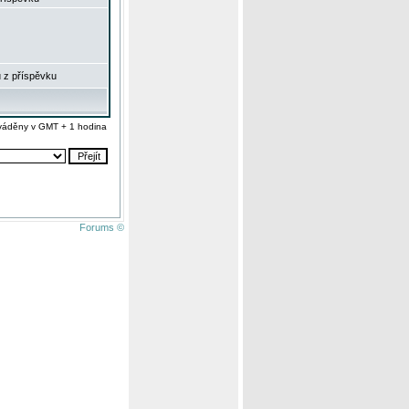
 z příspěvku
váděny v GMT + 1 hodina
Forums ©