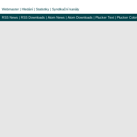
Webmaster
|
Hledání
|
Statistiky
|
Syndikační kanály
RSS News
|
RSS Downloads
|
Atom News
|
Atom Downloads
|
Plucker Text
|
Plucker Color