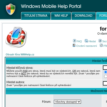
fo
O všem
FAQ
Hledat
Sez
Osobní nastavení
Při
Obsah fóra WMHelp.cz
Hledat řet
Hledat klíčová slova:
Můžete použít
AND
pro slova, která musí být ve výsledcích,
OR
pro taková, která tam
mohou být a
NOT
pro taková, která by ve výsledcích neměla být. Znak * použijte pro
nahrazení části řetězce při vyhledávání.
Hledat autora:
Znak * použijte pro nahrazení části řetězce při vyhledávání
Možnosti hl
Fórum: