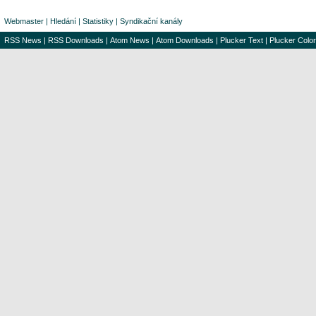
Webmaster
|
Hledání
|
Statistiky
|
Syndikační kanály
RSS News
|
RSS Downloads
|
Atom News
|
Atom Downloads
|
Plucker Text
|
Plucker Color