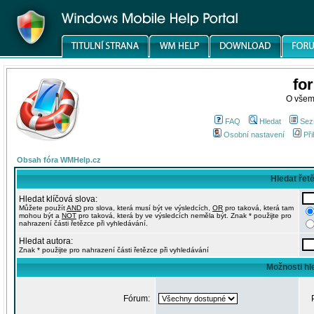
fo
O všem
FAQ
Hledat
Sez
Osobní nastavení
Při
Obsah fóra WMHelp.cz
Hledat řet
Hledat klíčová slova:
Můžete použít
AND
pro slova, která musí být ve výsledcích,
OR
pro taková, která tam
mohou být a
NOT
pro taková, která by ve výsledcích neměla být. Znak * použijte pro
nahrazení části řetězce při vyhledávání.
Hledat autora:
Znak * použijte pro nahrazení části řetězce při vyhledávání
Možnosti hl
Fórum: