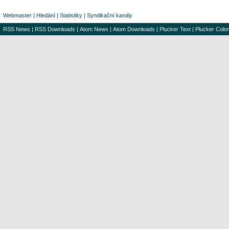
Webmaster
|
Hledání
|
Statistiky
|
Syndikační kanály
RSS News
|
RSS Downloads
|
Atom News
|
Atom Downloads
|
Plucker Text
|
Plucker Color