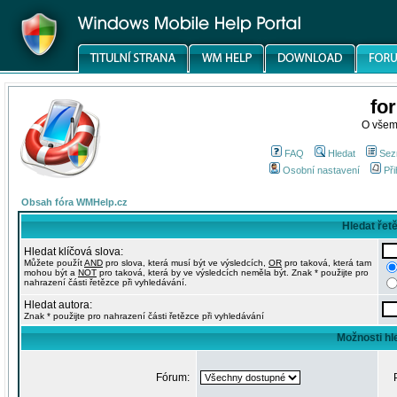
fo
O všem
FAQ
Hledat
Sez
Osobní nastavení
Při
Obsah fóra WMHelp.cz
Hledat řet
Hledat klíčová slova:
Můžete použít
AND
pro slova, která musí být ve výsledcích,
OR
pro taková, která tam
mohou být a
NOT
pro taková, která by ve výsledcích neměla být. Znak * použijte pro
nahrazení části řetězce při vyhledávání.
Hledat autora:
Znak * použijte pro nahrazení části řetězce při vyhledávání
Možnosti hl
Fórum: