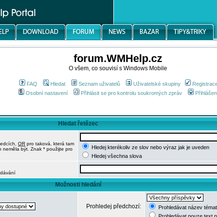
forum.WMHelp.cz
O všem, co souvisí s Windows Mobile
FAQ
Hledat
Seznam uživatelů
Uživatelské skupiny
Registrac
Osobní nastavení
Přihlásit se pro kontrolu soukromých zpráv
Přihlášen
Hledat řetězec
ledcích,
OR
pro taková, která tam
Hledej kterékoliv ze slov nebo výraz jak je uveden
h neměla být. Znak * použijte pro
Hledej všechna slova
edávání
Možnosti hledání
Prohledej předchozí:
Prohledávat název témat
Prohledávat pouze text 