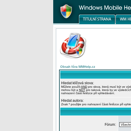
Obsah fóra WMHelp.cz
Hledat klíčová slova:
Můžete použít
AND
pro slova, která musí být ve výs
mohou být a
NOT
pro taková, která by ve výsledcíc
nahrazení části řetězce při vyhledávání.
Hledat autora:
Znak * použijte pro nahrazení části řetězce při vyhl
Fórum: