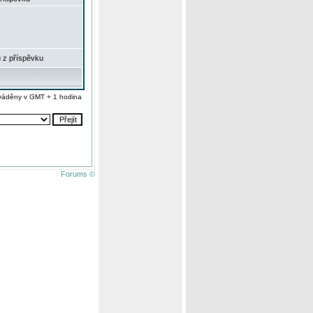
 z příspěvku
váděny v GMT + 1 hodina
Forums ©