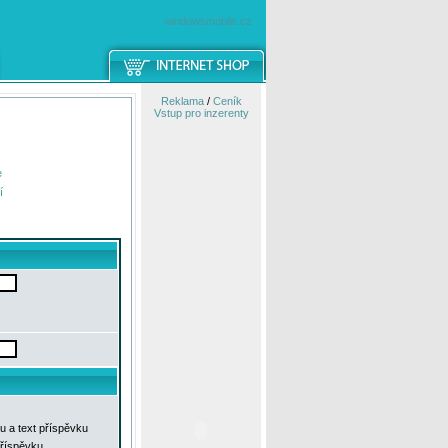
windowsmobile.cz
Reklama
/
Ceník
Vstup pro inzerenty
e
í
u a text příspěvku
příspěvku