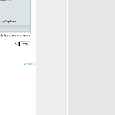
 z příspěvku
váděny v GMT + 1 hodina
Forums ©