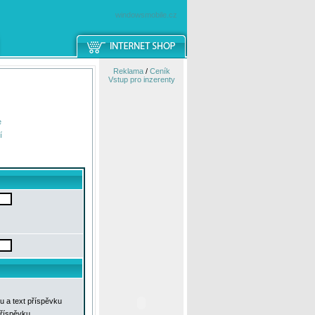
windowsmobile.cz
Reklama
/
Ceník
Vstup pro inzerenty
e
í
u a text příspěvku
příspěvku