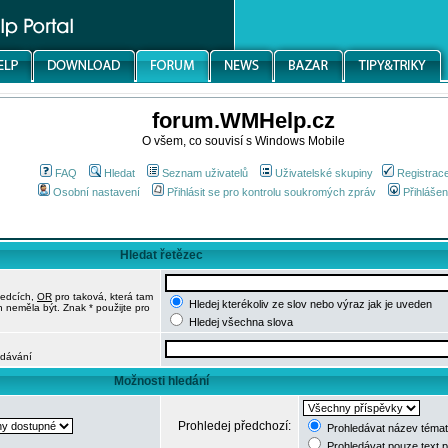
forum.WMHelp.cz
O všem, co souvisí s Windows Mobile
FAQ
Hledat
Seznam uživatelů
Uživatelské skupiny
Registrac
Osobní nastavení
Přihlásit se pro kontrolu soukromých zpráv
Přihlášen
Hledat řetězec
ledcích,
OR
pro taková, která tam
Hledej kterékoliv ze slov nebo výraz jak je uveden
h neměla být. Znak * použijte pro
Hledej všechna slova
edávání
Možnosti hledání
Prohledej předchozí:
Prohledávat název témat
Prohledávat pouze text 