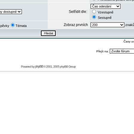
Setřídit dle:
Vzestupně
Sestupně
Zobraz prvních
znaků
spěvky
Témata
Časy u
Přejít na:
phpBB
Powered by
© 2001, 2005 phpBB Group