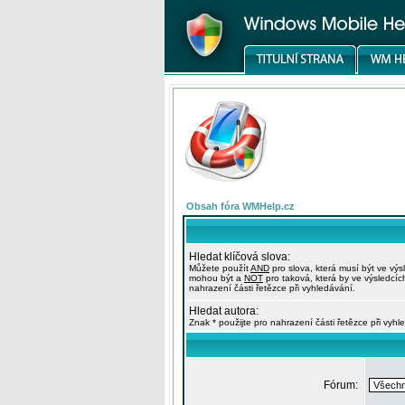
Obsah fóra WMHelp.cz
Hledat klíčová slova:
Můžete použít
AND
pro slova, která musí být ve výs
mohou být a
NOT
pro taková, která by ve výsledcíc
nahrazení části řetězce při vyhledávání.
Hledat autora:
Znak * použijte pro nahrazení části řetězce při vyhl
Fórum: