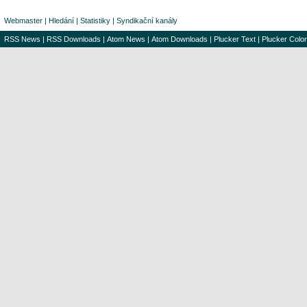
Webmaster
|
Hledání
|
Statistiky
|
Syndikační kanály
RSS News
|
RSS Downloads
|
Atom News
|
Atom Downloads
|
Plucker Text
|
Plucker Color