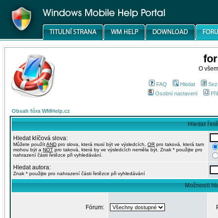
fo
O všem
FAQ
Hledat
Sez
Osobní nastavení
Při
Obsah fóra WMHelp.cz
Hledat řet
Hledat klíčová slova:
Můžete použít
AND
pro slova, která musí být ve výsledcích,
OR
pro taková, která tam
mohou být a
NOT
pro taková, která by ve výsledcích neměla být. Znak * použijte pro
nahrazení části řetězce při vyhledávání.
Hledat autora:
Znak * použijte pro nahrazení části řetězce při vyhledávání
Možnosti hl
Fórum: