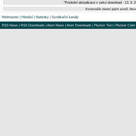
"Poslední aktualizace v sekci download - 13. 9. 
Komentáře vlastní jejich autoři. Ne
Webmaster
|
Hledání
|
Statistiky
|
Syndikační kanály
RSS News
|
RSS Downloads
|
Atom News
|
Atom Downloads
|
Plucker Text
|
Plucker Color