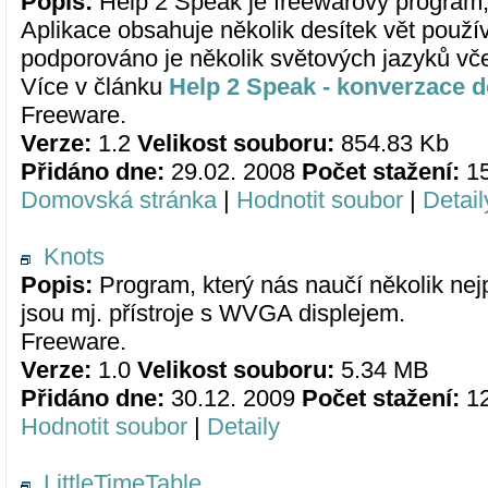
Popis:
Help 2 Speak je freewarový program, 
Aplikace obsahuje několik desítek vět použí
podporováno je několik světových jazyků včet
Více v článku
Help 2 Speak - konverzace 
Freeware.
Verze:
1.2
Velikost souboru:
854.83 Kb
Přidáno dne:
29.02. 2008
Počet stažení:
1
Domovská stránka
|
Hodnotit soubor
|
Detail
Knots
Popis:
Program, který nás naučí několik ne
jsou mj. přístroje s WVGA displejem.
Freeware.
Verze:
1.0
Velikost souboru:
5.34 MB
Přidáno dne:
30.12. 2009
Počet stažení:
1
Hodnotit soubor
|
Detaily
LittleTimeTable