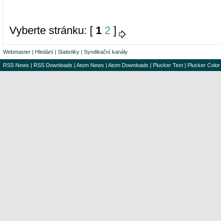
Vyberte stránku: [
1
2
]
Webmaster
|
Hledání
|
Statistiky
|
Syndikační kanály
RSS News
|
RSS Downloads
|
Atom News
|
Atom Downloads
|
Plucker Text
|
Plucker Color