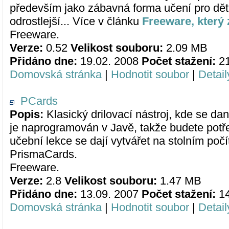
především jako zábavná forma učení pro děti,
odrostlejší... Více v článku
Freeware, který z
Freeware.
Verze:
0.52
Velikost souboru:
2.09 MB
Přidáno dne:
19.02. 2008
Počet stažení:
2
Domovská stránka
|
Hodnotit soubor
|
Detail
PCards
Popis:
Klasický drilovací nástroj, kde se da
je naprogramován v Javě, takže budete potř
učební lekce se dají vytvářet na stolním po
PrismaCards.
Freeware.
Verze:
2.8
Velikost souboru:
1.47 MB
Přidáno dne:
13.09. 2007
Počet stažení:
1
Domovská stránka
|
Hodnotit soubor
|
Detail