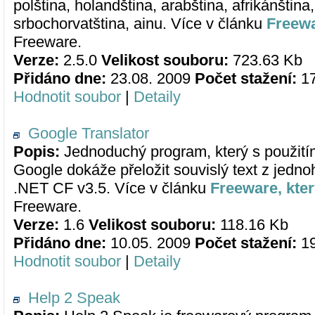
polština, holandština, arabština, afrikánština
srbochorvatština, ainu. Více v článku
Freewa
Freeware.
Verze:
2.5.0
Velikost souboru:
723.63 Kb
Přidáno dne:
23.08. 2009
Počet stažení:
1
Hodnotit soubor
|
Detaily
Google Translator
Popis:
Jednoduchý program, který s použití
Google dokáže přeložit souvislý text z jedno
.NET CF v3.5. Více v článku
Freeware, kter
Freeware.
Verze:
1.6
Velikost souboru:
118.16 Kb
Přidáno dne:
10.05. 2009
Počet stažení:
1
Hodnotit soubor
|
Detaily
Help 2 Speak