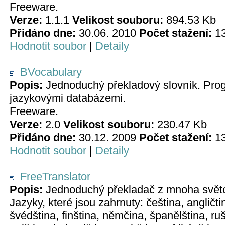
Freeware.
Verze:
1.1.1
Velikost souboru:
894.53 Kb
Přidáno dne:
30.06. 2010
Počet stažení:
1
Hodnotit soubor
|
Detaily
BVocabulary
Popis:
Jednoduchý překladový slovník. Progr
jazykovými databázemi.
Freeware.
Verze:
2.0
Velikost souboru:
230.47 Kb
Přidáno dne:
30.12. 2009
Počet stažení:
1
Hodnotit soubor
|
Detaily
FreeTranslator
Popis:
Jednoduchý překladač z mnoha světo
Jazyky, které jsou zahrnuty: čeština, angličtin
švédština, finština, němčina, španělština, rušt