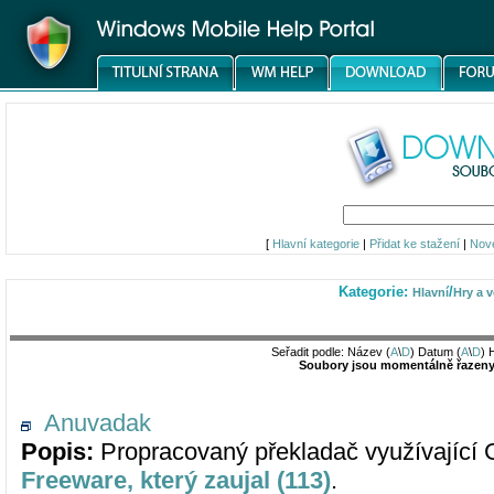
[
Hlavní kategorie
|
Přidat ke stažení
|
Nov
Kategorie:
/
Hlavní
Hry a v
Seřadit podle: Název (
A
\
D
) Datum (
A
\
D
) 
Soubory jsou momentálně řazeny 
Anuvadak
Popis:
Propracovaný překladač využívající G
Freeware, který zaujal (113)
.