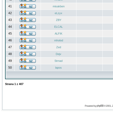
41
misakben
42
eLzyx
43
ZBY
44
ELCAL
45
ALFIK
46
mholod
47
Zed
48
Dejv
49
Strnad
50
lapos
Strana
1
z
407
phpBB
Powered by
© 2001, 