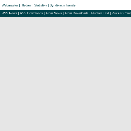
Webmaster
|
Hledání
|
Statistiky
|
Syndikační kanály
RSS News
|
RSS Downloads
|
Atom News
|
Atom Downloads
|
Plucker Text
|
Plucker Color