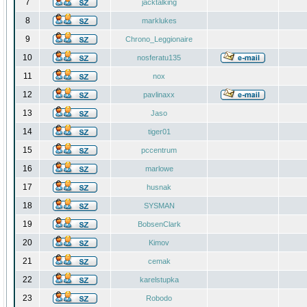
7
jacktalking
8
marklukes
9
Chrono_Leggionaire
10
nosferatu135
11
nox
12
pavlinaxx
13
Jaso
14
tiger01
15
pccentrum
16
marlowe
17
husnak
18
SYSMAN
19
BobsenClark
20
Kimov
21
cemak
22
karelstupka
23
Robodo