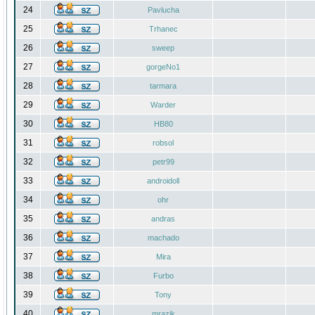
24
Pavlucha
25
Trhanec
26
sweep
27
gorgeNo1
28
tarmara
29
Warder
30
HB80
31
robsol
32
petr99
33
androidoll
34
ohr
35
andras
36
machado
37
Mira
38
Furbo
39
Tony
40
mrazik