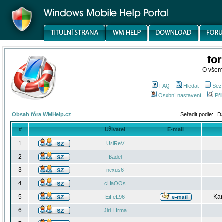
fo
O všem
FAQ
Hledat
Sez
Osobní nastavení
Při
Obsah fóra WMHelp.cz
Seřadit podle:
#
Uživatel
E-mail
1
UsiReV
2
Badel
3
nexus6
4
cHaOOs
5
Kar
EiFeL96
6
Jiri_Hrma