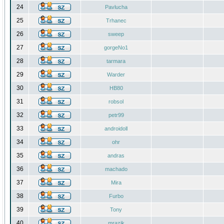
24
Pavlucha
25
Trhanec
26
sweep
27
gorgeNo1
28
tarmara
29
Warder
30
HB80
31
robsol
32
petr99
33
androidoll
34
ohr
35
andras
36
machado
37
Mira
38
Furbo
39
Tony
40
mrazik