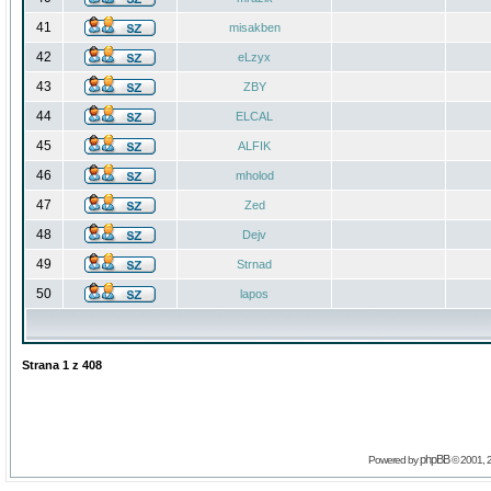
41
misakben
42
eLzyx
43
ZBY
44
ELCAL
45
ALFIK
46
mholod
47
Zed
48
Dejv
49
Strnad
50
lapos
Strana
1
z
408
phpBB
Powered by
© 2001, 