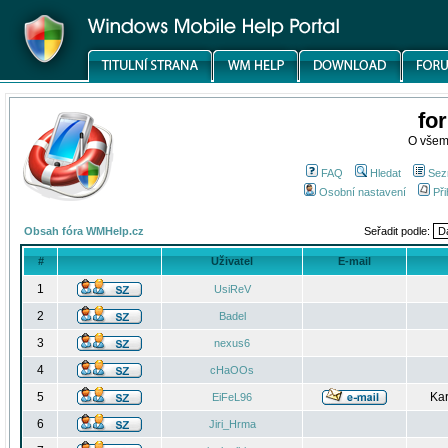
fo
O všem
FAQ
Hledat
Sez
Osobní nastavení
Při
Obsah fóra WMHelp.cz
Seřadit podle:
#
Uživatel
E-mail
1
UsiReV
2
Badel
3
nexus6
4
cHaOOs
5
Kar
EiFeL96
6
Jiri_Hrma