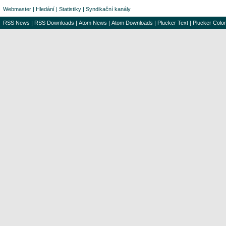
Webmaster
|
Hledání
|
Statistiky
|
Syndikační kanály
RSS News
|
RSS Downloads
|
Atom News
|
Atom Downloads
|
Plucker Text
|
Plucker Color