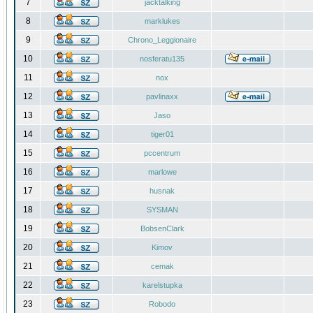
7
jacktalking
8
marklukes
9
Chrono_Leggionaire
10
nosferatu135
11
nox
12
pavlinaxx
13
Jaso
14
tiger01
15
pccentrum
16
marlowe
17
husnak
18
SYSMAN
19
BobsenClark
20
Kimov
21
cemak
22
karelstupka
23
Robodo