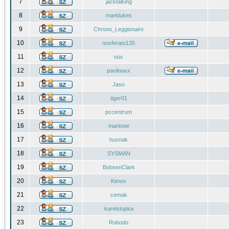
7
jacktalking
8
marklukes
9
Chrono_Leggionaire
10
nosferatu135
11
nox
12
pavlinaxx
13
Jaso
14
tiger01
15
pccentrum
16
marlowe
17
husnak
18
SYSMAN
19
BobsenClark
20
Kimov
21
cemak
22
karelstupka
23
Robodo