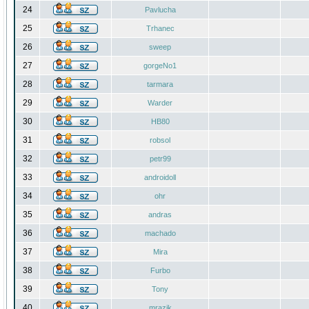
24
Pavlucha
25
Trhanec
26
sweep
27
gorgeNo1
28
tarmara
29
Warder
30
HB80
31
robsol
32
petr99
33
androidoll
34
ohr
35
andras
36
machado
37
Mira
38
Furbo
39
Tony
40
mrazik