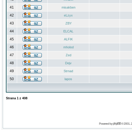
41
misakben
42
eLzyx
43
ZBY
44
ELCAL
45
ALFIK
46
mholod
47
Zed
48
Dejv
49
Strnad
50
lapos
Strana
1
z
408
phpBB
Powered by
© 2001, 