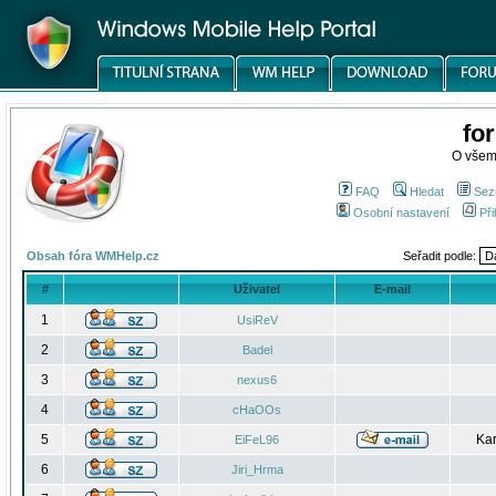
fo
O všem
FAQ
Hledat
Sez
Osobní nastavení
Při
Obsah fóra WMHelp.cz
Seřadit podle:
#
Uživatel
E-mail
1
UsiReV
2
Badel
3
nexus6
4
cHaOOs
5
Kar
EiFeL96
6
Jiri_Hrma