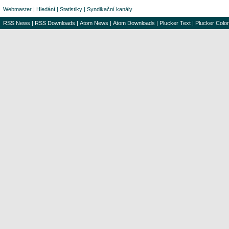
Webmaster
|
Hledání
|
Statistiky
|
Syndikační kanály
RSS News
|
RSS Downloads
|
Atom News
|
Atom Downloads
|
Plucker Text
|
Plucker Color