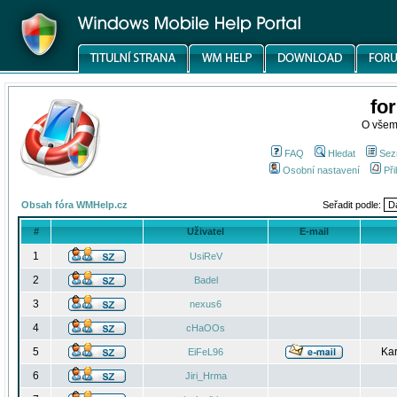
fo
O všem
FAQ
Hledat
Sez
Osobní nastavení
Při
Obsah fóra WMHelp.cz
Seřadit podle:
#
Uživatel
E-mail
1
UsiReV
2
Badel
3
nexus6
4
cHaOOs
5
Kar
EiFeL96
6
Jiri_Hrma