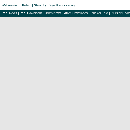
Webmaster
|
Hledání
|
Statistiky
|
Syndikační kanály
RSS News
|
RSS Downloads
|
Atom News
|
Atom Downloads
|
Plucker Text
|
Plucker Color