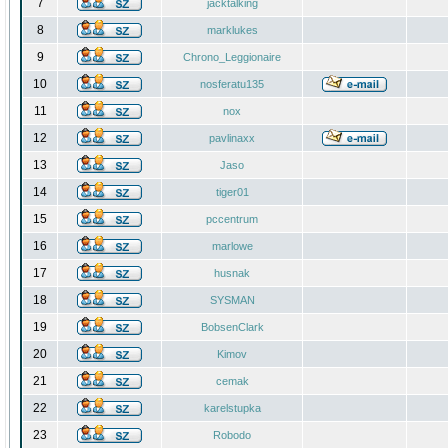
7
jacktalking
8
marklukes
9
Chrono_Leggionaire
10
nosferatu135
11
nox
12
pavlinaxx
13
Jaso
14
tiger01
15
pccentrum
16
marlowe
17
husnak
18
SYSMAN
19
BobsenClark
20
Kimov
21
cemak
22
karelstupka
23
Robodo