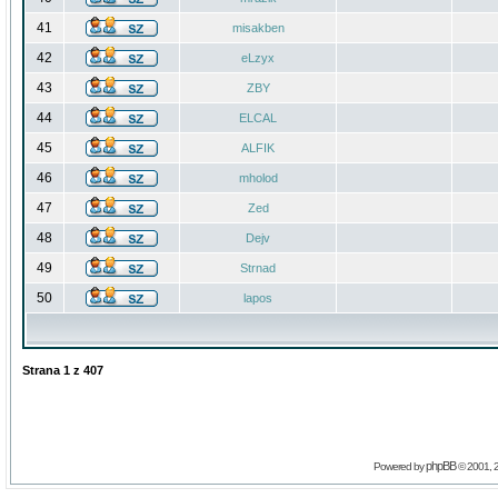
41
misakben
42
eLzyx
43
ZBY
44
ELCAL
45
ALFIK
46
mholod
47
Zed
48
Dejv
49
Strnad
50
lapos
Strana
1
z
407
phpBB
Powered by
© 2001, 