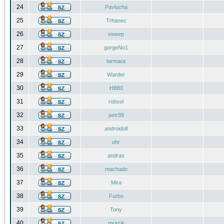
24
Pavlucha
25
Trhanec
26
sweep
27
gorgeNo1
28
tarmara
29
Warder
30
HB80
31
robsol
32
petr99
33
androidoll
34
ohr
35
andras
36
machado
37
Mira
38
Furbo
39
Tony
40
mrazik