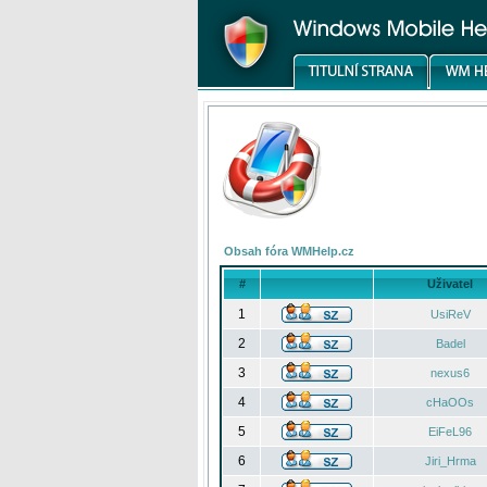
Obsah fóra WMHelp.cz
#
Uživatel
1
UsiReV
2
Badel
3
nexus6
4
cHaOOs
5
EiFeL96
6
Jiri_Hrma