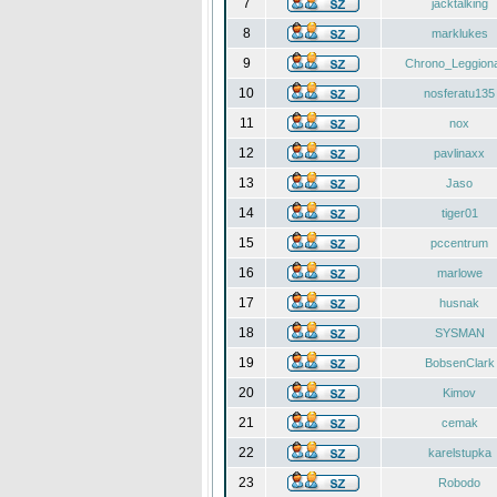
7
jacktalking
8
marklukes
9
Chrono_Leggiona
10
nosferatu135
11
nox
12
pavlinaxx
13
Jaso
14
tiger01
15
pccentrum
16
marlowe
17
husnak
18
SYSMAN
19
BobsenClark
20
Kimov
21
cemak
22
karelstupka
23
Robodo