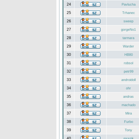
24
Pavlucha
25
Trhanec
26
sweep
27
gorgeNo1
28
tarmara
29
Warder
30
HB80
31
robsol
32
petr99
33
androidoll
34
ohr
35
andras
36
machado
37
Mira
38
Furbo
39
Tony
40
mrazik