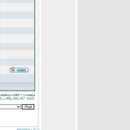
uváděny v GMT + 1 hodina
3
...
405
,
406
,
407
Další
Members List ©