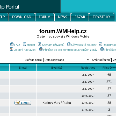
forum.WMHelp.cz
O všem, co souvisí s Windows Mobile
FAQ
Hledat
Seznam uživatelů
Uživatelské skupiny
Registrac
Osobní nastavení
Přihlásit se pro kontrolu soukromých zpráv
Přihlášen
Seřadit podle:
Směr seřazení
E-mail
Bydliště
Registrace
Příspěvky
65
2.5. 2007
271
2.5. 2007
27
2.5. 2007
37
10.5. 2007
Karlovy Vary / Praha
88
13.5. 2007
3
17.5. 2007