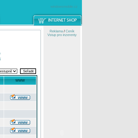
windowsmobile.cz
Reklama
/
Ceník
Vstup pro inzerenty
e
í
WWW