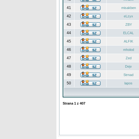
41
misakben
42
eLzyx
43
ZBY
44
ELCAL
45
ALFIK
46
mholod
47
Zed
48
Dejv
49
Strnad
50
lapos
Strana
1
z
407