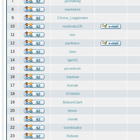
7
jacktalking
8
marklukes
9
Chrono_Leggionaire
10
nosferatu135
11
nox
12
pavlinaxx
13
Jaso
14
tiger01
15
pccentrum
16
marlowe
17
husnak
18
SYSMAN
19
BobsenClark
20
Kimov
21
cemak
22
karelstupka
23
Robodo