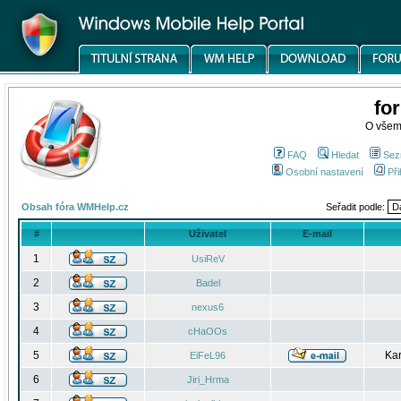
fo
O všem
FAQ
Hledat
Sez
Osobní nastavení
Při
Obsah fóra WMHelp.cz
Seřadit podle:
#
Uživatel
E-mail
1
UsiReV
2
Badel
3
nexus6
4
cHaOOs
5
Kar
EiFeL96
6
Jiri_Hrma