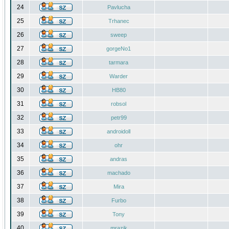
24
Pavlucha
25
Trhanec
26
sweep
27
gorgeNo1
28
tarmara
29
Warder
30
HB80
31
robsol
32
petr99
33
androidoll
34
ohr
35
andras
36
machado
37
Mira
38
Furbo
39
Tony
40
mrazik