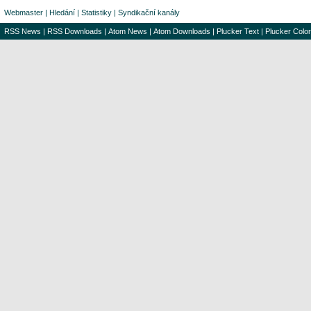
Webmaster
|
Hledání
|
Statistiky
|
Syndikační kanály
RSS News
|
RSS Downloads
|
Atom News
|
Atom Downloads
|
Plucker Text
|
Plucker Color