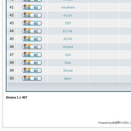
41
misakben
42
eLzyx
43
ZBY
44
ELCAL
45
ALFIK
46
mholod
47
Zed
48
Dejv
49
Strnad
50
lapos
Strana
1
z
407
phpBB
Powered by
© 2001, 