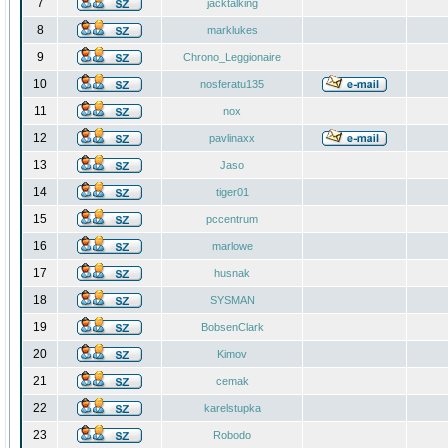
7
jacktalking
8
marklukes
9
Chrono_Leggionaire
10
nosferatu135
11
nox
12
pavlinaxx
13
Jaso
14
tiger01
15
pccentrum
16
marlowe
17
husnak
18
SYSMAN
19
BobsenClark
20
Kimov
21
cemak
22
karelstupka
23
Robodo