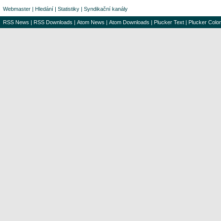
Webmaster
|
Hledání
|
Statistiky
|
Syndikační kanály
RSS News
|
RSS Downloads
|
Atom News
|
Atom Downloads
|
Plucker Text
|
Plucker Color