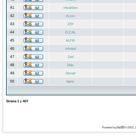
41
misakben
42
eLzyx
43
ZBY
44
ELCAL
45
ALFIK
46
mholod
47
Zed
48
Dejv
49
Strnad
50
lapos
Strana
1
z
407
phpBB
Powered by
© 2001, 