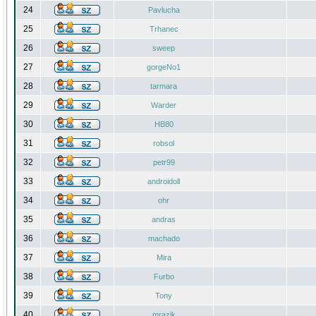
24
Pavlucha
25
Trhanec
26
sweep
27
gorgeNo1
28
tarmara
29
Warder
30
HB80
31
robsol
32
petr99
33
androidoll
34
ohr
35
andras
36
machado
37
Mira
38
Furbo
39
Tony
40
mrazik