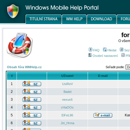
fo
O všem
FAQ
Hledat
Sez
Osobní nastavení
Při
Obsah fóra WMHelp.cz
Seřadit podle:
#
Uživatel
E-mail
1
UsiReV
2
Badel
3
nexus6
4
cHaOOs
5
Kar
EiFeL96
6
Jiri_Hrma