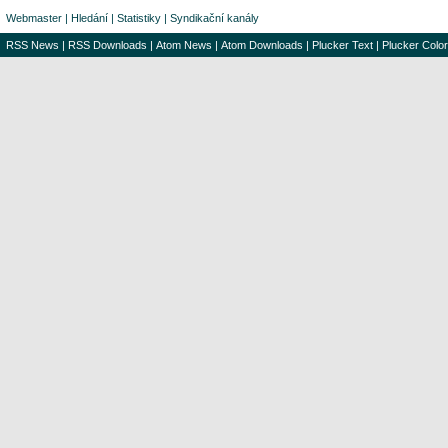
Webmaster
|
Hledání
|
Statistiky
|
Syndikační kanály
RSS News
|
RSS Downloads
|
Atom News
|
Atom Downloads
|
Plucker Text
|
Plucker Color