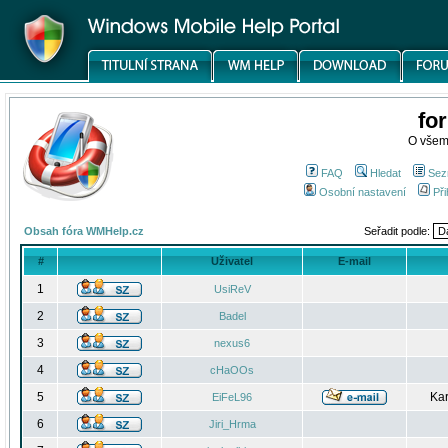
fo
O všem
FAQ
Hledat
Sez
Osobní nastavení
Při
Obsah fóra WMHelp.cz
Seřadit podle:
#
Uživatel
E-mail
1
UsiReV
2
Badel
3
nexus6
4
cHaOOs
5
Kar
EiFeL96
6
Jiri_Hrma