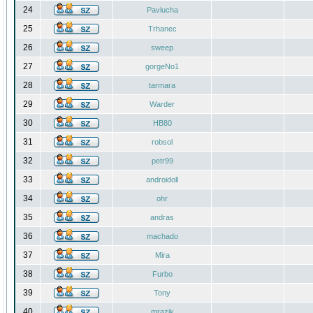
24
Pavlucha
25
Trhanec
26
sweep
27
gorgeNo1
28
tarmara
29
Warder
30
HB80
31
robsol
32
petr99
33
androidoll
34
ohr
35
andras
36
machado
37
Mira
38
Furbo
39
Tony
40
mrazik