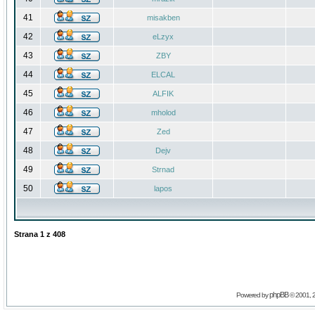
41
misakben
42
eLzyx
43
ZBY
44
ELCAL
45
ALFIK
46
mholod
47
Zed
48
Dejv
49
Strnad
50
lapos
Strana
1
z
408
phpBB
Powered by
© 2001, 