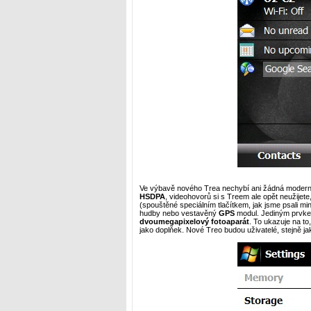
Ve výbavě nového Trea nechybí ani žádná moderní
HSDPA
, videohovorů si s Treem ale opět neužijete
(spouštěné speciálním tlačítkem, jak jsme psali mi
hudby nebo vestavěný
GPS
modul. Jediným prvkem
dvoumegapixelový fotoaparát
. To ukazuje na to
jako doplňek. Nové Treo budou uživatelé, stejně j