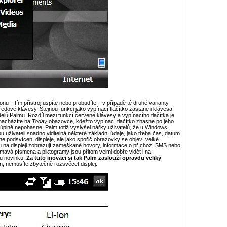
onu – tím přístroj uspíte nebo probudíte – v případě té druhé varianty
ředové klávesy. Stejnou funkci jako vypínací tlačítko zastane i klávesa
elů Palmu. Rozdíl mezi funkcí červené klávesy a vypínacího tlačítka je
 nacházíte na
Today
obazovce, kdežto vypínací tlačítko zhasne po jeho
tně úplně nepohasne. Palm totiž vyslyšel nářky uživatelů, že u Windows
uživateli snadno viditelná některé základní údaje, jako třeba čas, datum
e podsvícení displeje, ale jako spořič obrazovky se objeví velké
u na displeji zobrazují zameškané hovory, informace o příchozí SMS nebo
 tmavá písmena a piktogramy jsou přitom velmi dobře vidět i na
u novinku.
Za tuto inovaci si tak Palm zaslouží opravdu veliký
n, nemusíte zbytečně rozsvěcet displej.