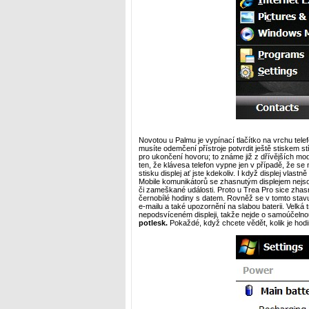
Novotou u Palmu je vypínací tlačítko na vrchu telef
musíte odemčení přístroje potvrdit ještě stiskem st
pro ukončení hovoru; to známe již z dřívějších mod
ten, že klávesa telefon vypne jen v případě, že se
stisku displej ať jste kdekoliv. I když displej vlas
Mobile komunikátorů se zhasnutým displejem nejsou 
či zameškané události. Proto u Trea Pro sice zhasn
černobílé hodiny s datem. Rovněž se v tomto stav
e-mailu a také upozornění na slabou baterii. Velká
nepodsvíceném displeji, takže nejde o samoúčelno
potlesk.
Pokaždé, když chcete vědět, kolik je hodi