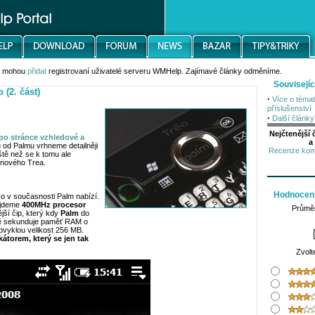
s mohou
přidat
registrovaní uživatelé serveru WMHelp. Zajímavé články odměníme.
Souvisejíc
(2. část)
·
Více o téma
příslušenství
·
Další článk
Nejčtenější
po stránce vzhledové a
a
u od Palmu vrhneme detailněji
Recenze komu
ště než se k tomu ale
 nového Trea.
Hodnocení
co v současnosti Palm nabízí.
najdeme
400MHz procesor
Průmě
jší čip, který kdy
Palm
do
ně sekunduje paměť RAM o
vyklou velikost 256 MB.
torem, který se jen tak
Zvolt