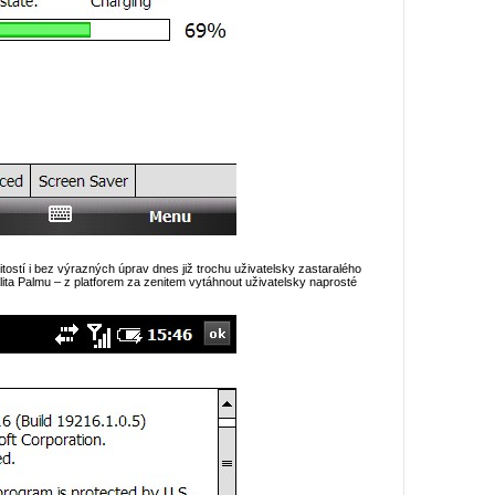
tostí i bez výrazných úprav dnes již trochu uživatelsky zastaralého
lita Palmu – z platforem za zenitem vytáhnout uživatelsky naprosté