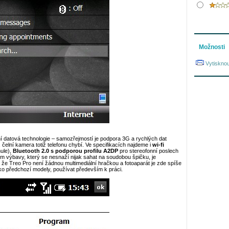
Možnosti
Vytisknou
 datová technologie – samozřejmostí je podpora 3G a rychlých dat
, čelní kamera totiž telefonu chybí. Ve specifikacích najdeme i
wi-fi
nule),
Bluetooth 2.0 s podporou profilu A2DP
pro stereofonní poslech
 výbavy, který se nesnaží nijak sahat na soudobou špičku, je
, že Treo Pro není žádnou multimediální hračkou a fotoaparát je zde spíše
ako předchozí modely, používat především k práci.