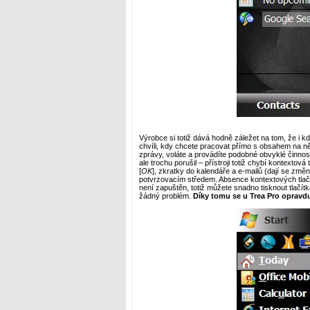
Výrobce si totiž dává hodně záležet na tom, že i kd
chvíli, kdy chcete pracovat přímo s obsahem na ně
zprávy, voláte a provádíte podobné obvyklé činnosti
ale trochu porušil – přístroji totiž chybí kontextov
[
OK
], zkratky do kalendáře a e-mailů (dají se změni
potvrzovacím středem. Absence kontextových tlačíte
není zapuštěn, totiž můžete snadno tisknout tlačítk
žádný problém.
Díky tomu se u Trea Pro opravd