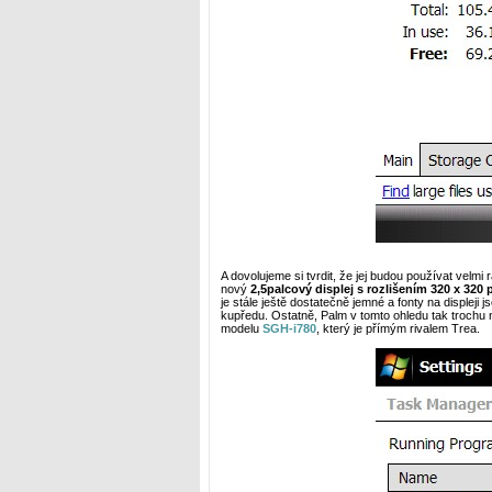
A dovolujeme si tvrdit, že jej budou používat velmi
nový
2,5palcový displej s rozlišením 320 x 320 
je stále ještě dostatečně jemné a fonty na displeji
kupředu. Ostatně, Palm v tomto ohledu tak trochu 
modelu
SGH-i780
, který je přímým rivalem Trea.