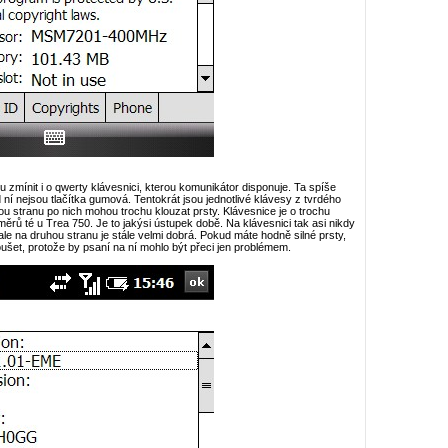
mínit i o qwerty klávesnici, kterou komunikátor disponuje. Ta spíše
 ní nejsou tlačítka gumová. Tentokrát jsou jednotlivé klávesy z tvrdého
uhou stranu po nich mohou trochu klouzat prsty. Klávesnice je o trochu
měrů té u Trea 750. Je to jakýsi ústupek době. Na klávesnici tak asi nikdy
ale na druhou stranu je stále velmi dobrá. Pokud máte hodně silné prsty,
ušet, protože by psaní na ní mohlo být přeci jen problémem.