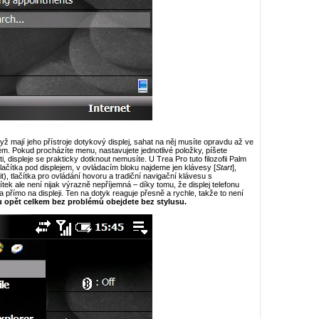
yž mají jeho přístroje dotykový displej, sahat na něj musíte opravdu až ve
m. Pokud procházíte menu, nastavujete jednotlivé položky, píšete
, displeje se prakticky dotknout nemusíte. U Trea Pro tuto filozofii Palm
á tlačítka pod displejem, v ovládacím bloku najdeme jen klávesy [
Start
],
t), tlačítka pro ovládání hovoru a tradiční navigační klávesu s
k ale není nijak výrazně nepříjemná – díky tomu, že displej telefonu
a přímo na displeji. Ten na dotyk reaguje přesně a rychle, takže to není
u opět celkem bez problémů obejdete bez stylusu.