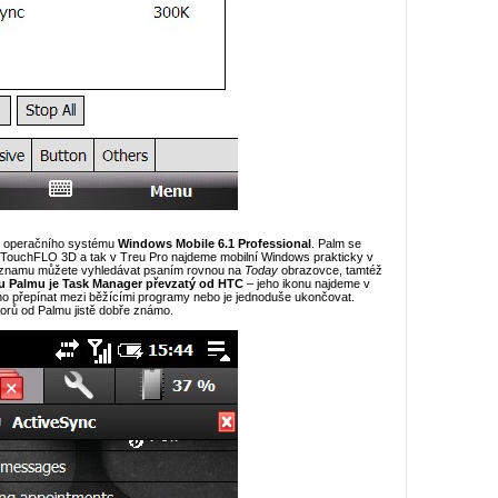
dím operačního systému
Windows Mobile 6.1 Professional
. Palm se
a TouchFLO 3D a tak v Treu Pro najdeme mobilní Windows prakticky v
 seznamu můžete vyhledávat psaním rovnou na
Today
obrazovce, tamtéž
u Palmu je Task Manager převzatý od HTC
– jeho ikonu najdeme v
 přepínat mezi běžícími programy nebo je jednoduše ukončovat.
torů od Palmu jistě dobře známo.