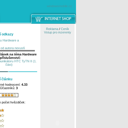
windowsmobile.cz
Reklama
/
Ceník
Vstup pro inzerenty
í odkazy
tu Hardware a
y od autora nexus6
 článek na téma Hardware
 příslušenství:
nikátoru HTC TyTN II (1.
část)
 článku
rné hodnocení:
4.33
Účastníků:
3
e počet hvězdiček: