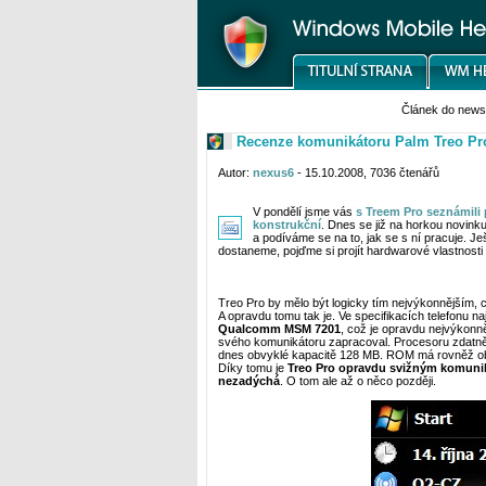
Článek do new
Recenze komunikátoru Palm Treo Pro 
Autor:
nexus6
- 15.10.2008, 7036 čtenářů
V pondělí jsme vás
s Treem Pro seznámili 
konstrukční
. Dnes se již na horkou novink
a podíváme se na to, jak se s ní pracuje. Je
dostaneme, pojďme si projít hardwarové vlastnosti
Treo Pro by mělo být logicky tím nejvýkonnějším, 
A opravdu tomu tak je. Ve specifikacích telefonu 
Qualcomm MSM 7201
, což je opravdu nejvýkonně
svého komunikátoru zapracoval. Procesoru zdat
dnes obvyklé kapacitě 128 MB. ROM má rovněž ob
Díky tomu je
Treo Pro opravdu svižným komuniká
nezadýchá
. O tom ale až o něco později.