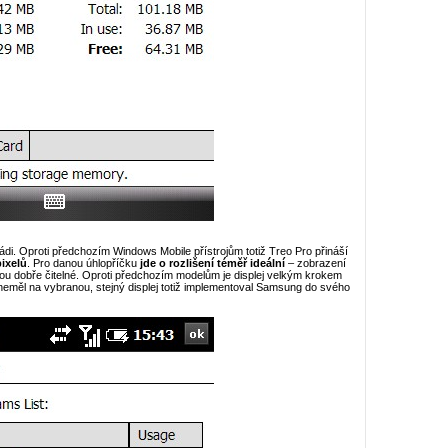
 rádi. Oproti předchozím Windows Mobile přístrojům totiž Treo Pro přináší
pixelů
. Pro danou úhlopříčku
jde o rozlišení téměř ideální
– zobrazení
 jsou dobře čitelné. Oproti předchozím modelům je displej velkým krokem
neměl na vybranou, stejný displej totiž implementoval Samsung do svého