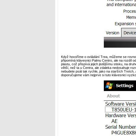
Když hovoříme o ovládání Trea, můžeme se rovnou z
připomíná klávesnici Palmu Centro, ale na rozdíl od
plastu, což přispívá jejich jistějšímu stisku, na dr
větší, než ta u Centra, ale zdaleka nedosahuje roz
nebudete psát tak rychle, jako na starších Treích, 
doporučujeme vám nejprve si tuto klávesnici vyzko