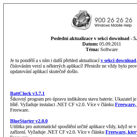
Poslední aktualizace v sekci download - 5.
Datum:
05.09.2011
Téma:
Software
Je tu pondělí a s ním i další přehled aktualizací
v sekci download
číslováním verzí u některých aplikací! Přestože ne vždy bylo prov
updatování aplikací skutečně došlo.
BattClock v3.7.1
Šikovný program pro úpravu indikátoru stavu baterie. Ukazatel j
liště. Vyžaduje instalaci .NET CF v2.0. Více v článku
Freeware, 
Freeware.
BlueStarter v2.0.0
Utilitka pro automatické spouštění určité aplikace vždy, když se v
zařízení. Vyžaduje .NET CF v2.0. Více v článku
Freeware, který