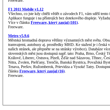
Freeware.
F1 2011 Mobile v1.12
Všechno, co jste kdy chtěli vědět o závodech F1, vám sdělí tent
Aplikace funguje i na přístrojích bez dotekového displeje. Vyžadu
Více v článku
Freeware, který zaujal (101)
.
Freeware.
Metro v5.9.6
Městská hromadná doprava většiny významných měst světa. Obsa
tramvajemi, autobusy aj. prostředky MHD. Ke stažení je i česká v
našich stránek, ale přepněte se na stránky výrobce). Databáze víc
slovenských měst jsou dostupná např. tato: Praha, Brno, Český T
Králové, Liberec, Ostrava, Plzeň, Žďár nad Sázavou, Třinec, Čes
Nitra, Zvolen, Piešťany, Trenčín, Banská Bystrica, Považská Bys
Trnava, Prešov, Ružomberok, Prievidza a Vysoké Tatry. Dostupné
článku
Freeware, který zaujal (16)
.
Freeware.