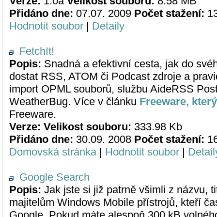
Verze:
1.0a
Velikost souboru:
8.58 MB
Přidáno dne:
07.07. 2009
Počet stažení:
1
Hodnotit soubor
|
Detaily
FetchIt!
Popis:
Snadná a efektivní cesta, jak do své
dostat RSS, ATOM či Podcast zdroje a pravid
import OPML souborů, službu AideRSS Post
WeatherBug. Více v článku
Freeware, který 
Freeware.
Verze:
Velikost souboru:
333.98 Kb
Přidáno dne:
30.09. 2008
Počet stažení:
1
Domovská stránka
|
Hodnotit soubor
|
Detail
Google Search
Popis:
Jak jste si již patrně všimli z názvu,
majitelům Windows Mobile přístrojů, kteří ča
Google. Pokud máte alespoň 300 kB volnéh