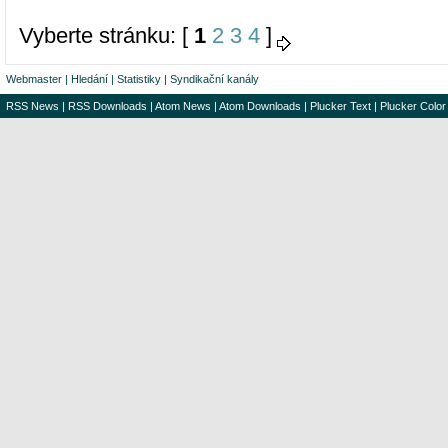
Vyberte stránku: [
1
2
3
4
]
Webmaster
|
Hledání
|
Statistiky
|
Syndikační kanály
RSS News
|
RSS Downloads
|
Atom News
|
Atom Downloads
|
Plucker Text
|
Plucker Color