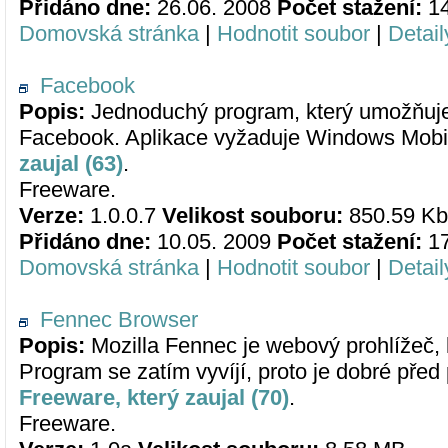
Přidáno dne:
26.06. 2008
Počet stažení:
1
Domovská stránka
|
Hodnotit soubor
|
Detail
Facebook
Popis:
Jednoduchý program, který umožňuje k
Facebook. Aplikace vyžaduje Windows Mobil
zaujal (63)
.
Freeware.
Verze:
1.0.0.7
Velikost souboru:
850.59 Kb
Přidáno dne:
10.05. 2009
Počet stažení:
1
Domovská stránka
|
Hodnotit soubor
|
Detail
Fennec Browser
Popis:
Mozilla Fennec je webový prohlížeč, 
Program se zatím vyvíjí, proto je dobré pře
Freeware, který zaujal (70)
.
Freeware.