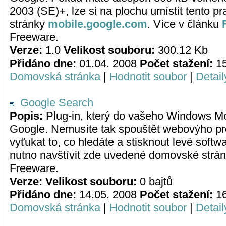
2003 (SE)+, lze si na plochu umístit tento pr
stránky
mobile.google.com
. Více v článku
Freeware.
Verze:
1.0
Velikost souboru:
300.12 Kb
Přidáno dne:
01.04. 2008
Počet stažení:
1
Domovská stránka
|
Hodnotit soubor
|
Detail
Google Search
Popis:
Plug-in, který do vašeho Windows Mob
Google. Nemusíte tak spouštět webovýho proh
vyťukat to, co hledáte a stisknout levé softwa
nutno navštívit zde uvedené domovské strán
Freeware.
Verze:
Velikost souboru:
0 bajtů
Přidáno dne:
14.05. 2008
Počet stažení:
1
Domovská stránka
|
Hodnotit soubor
|
Detail