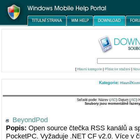
[
Hlavní kategorie
|
Přidat ke stažení
|
Nov
Kategorie:
/
Hlavní
Komu
Seřadit podle: Název (
A
\
D
) Datum (
A
\
D
) 
Soubory jsou momentálně řazeny 
BeyondPod
Popis:
Open source čtečka RSS kanálů a sp
PocketPC. Vyžaduje .NET CF v2.0. Více v 