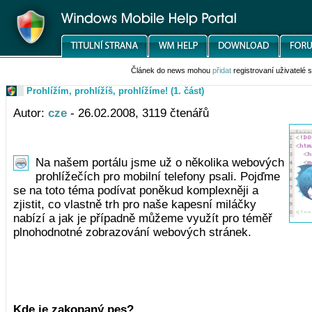
Článek do news mohou
přidat
registrovaní uživatelé
Prohlížím, prohlížíš, prohlížíme! (1. část)
Autor:
cze
- 26.02.2008, 3119 čtenářů
Na našem portálu jsme už o několika webových
prohlížečích pro mobilní telefony psali. Pojďme
se na toto téma podívat poněkud komplexněji a
zjistit, co vlastně trh pro naše kapesní miláčky
nabízí a jak je případně můžeme využít pro téměř
plnohodnotné zobrazování webových stránek.
Kde je zakopaný pes?