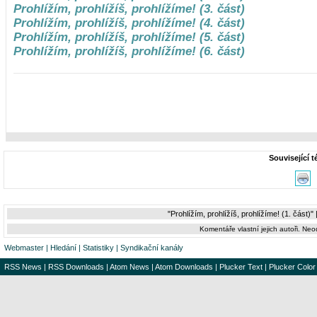
Prohlížím, prohlížíš, prohlížíme! (3. část)
Prohlížím, prohlížíš, prohlížíme! (4. část)
Prohlížím, prohlížíš, prohlížíme! (5. část)
Prohlížím, prohlížíš, prohlížíme! (6. část)
Související 
"Prohlížím, prohlížíš, prohlížíme! (1. část)" 
Komentáře vlastní jejich autoři. Ne
Webmaster
|
Hledání
|
Statistiky
|
Syndikační kanály
RSS News
|
RSS Downloads
|
Atom News
|
Atom Downloads
|
Plucker Text
|
Plucker Color