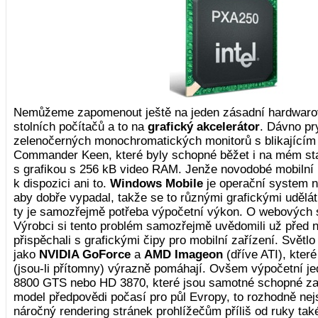
Nemůžeme zapomenout ještě na jeden zásadní hardwarov
stolních počítačů a to na
grafický akcelerátor
. Dávno pr
zelenočerných monochromatických monitorů s blikajícím
Commander Keen, které byly schopné běžet i na mém st
s grafikou s 256 kB video RAM. Jenže novodobé mobilní p
k dispozici ani to.
Windows Mobile
je operační system n
aby dobře vypadal, takže se to různými grafickými udělá
ty je samozřejmě potřeba výpočetní výkon. O webových 
Výrobci si tento problém samozřejmě uvědomili už před 
přispěchali s grafickými čipy pro mobilní zařízení. Světlo 
jako
NVIDIA GoForce
a
AMD Imageon
(dříve ATI), které
(jsou-li přítomny) výrazně pomáhají. Ovšem výpočetní j
8800 GTS nebo HD 3870, které jsou samotné schopné za p
model předpovědi počasí pro půl Evropy, to rozhodně nej
náročný rendering stránek prohlížečům příliš od ruky tak