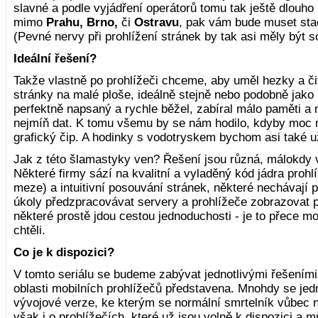
slavné a podle vyjádření operátorů tomu tak ještě dlouho
mimo
Prahu, Brno,
či
Ostravu
, pak vám bude muset sta
(Pevné nervy při prohlížení stránek by tak asi měly být s
Ideální řešení?
Takže vlastně po prohlížeči chceme, aby uměl hezky a či
stránky na malé ploše, ideálně stejně nebo podobně jako 
perfektně napsaný a rychle běžel, zabíral málo paměti a 
nejmíň dat. K tomu všemu by se nám hodilo, kdyby moc 
grafický čip. A hodinky s vodotryskem bychom asi také uži
Jak z této šlamastyky ven? Řešení jsou různá, málokdy v
Některé firmy sází na kvalitní a vyladěný kód jádra proh
meze) a intuitivní posouvání stránek, některé nechávají
úkoly předzpracovávat servery a prohlížeče zobrazovat 
některé prostě jdou cestou jednoduchosti - je to přece mob
chtěli.
Co je k dispozici?
V tomto seriálu se budeme zabývat jednotlivými řešeními
oblasti mobilních prohlížečů představena. Mnohdy se jedn
vývojové verze, ke kterým se normální smrtelník vůbec
však i o prohlížečích, které už jsou volně k dispozici a m