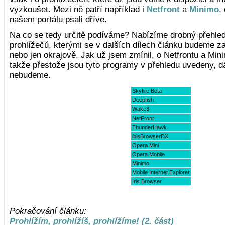
vyzkoušet. Mezi ně patří například i
Netfront
a
Minimo
,
našem portálu psali dříve.
Na co se tedy určitě podíváme? Nabízíme drobný přehled
prohlížečů, kterými se v dalších dílech článku budeme z
nebo jen okrajově. Jak už jsem zmínil, o Netfrontu a Min
takže přestože jsou tyto programy v přehledu uvedeny, d
nebudeme.
Skyfire Beta
Deepfish
Wake3
NetFront
ThunderHawk
ibisBrowserDX
Opera Mini
Opera Mobile
Minimo
Mobile Internet Explorer
Iris Browser
Pokračování článku:
Prohlížím, prohlížíš, prohlížíme! (2. část)