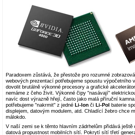
Paradoxem zůstává, že přestože pro rozumné zobrazová
webových prezentací potřebujeme spoustu výpočetního 
dovolit brutálně výkonné procesory a grafické akcelerátor
nemáme z čeho živit. Výkonné čipy "nasávají" elektrickou 
navíc dost výrazně hřejí, často jako malá příruční kamna
potřebujeme "nakrmit" z jedné
Li-Ion
či
Li-Pol
baterie sp
displejem, datovým modulem, atd. Chladící žebro chce mí
málokdo.
V naší zemi se k těmto hlavním zádrhelům přidává ještě d
datová propustnost mobilních sítí. Pokrytí sítí třetí gene