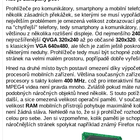
Prohlížeče pro komunikátory, smartphony a mobilní telef
několik zásadních překážek, se kterými se musí vypořáda
největším problémem je omezená velikost zobrazovací pl
na "chytřejší" telefony, tedy smartphony a komunikátory
většinou z několika rozlišení displeje. Od nejmenšího
24
nejrozšířenější
QVGA 320x240
až po občasné
320x320
. 
s klasickým
VGA 640x480
, ale těch je zatím ještě poskr
některými neduhy. Prohlížeče tedy musí být schopné zo
stránek na velmi malém prostoru, popřípadě dobře vyřešit
Hned na druhé místo bych postavil omezení díky výpoče
procesorů mobilních zařízení. Většina současných zaříz
procesory s takty kolem
400 MHz
, což pro interaktivní f
MPEG4 videa není pravda mnoho. Zvláště pokud máte na
podobných náročných objektů hned několik. S touto potíž
další, a sice omezená velikost operační paměti. V souča
velikost
RAM
mobilních přístrojů pohybuje maximálně k
není žádná sláva. Nehledě na to, že si ji prohlížeč rozh
celou pro sebe. Jen si vzpomeňme, kolik paměti je schop
náročnějších stránek spolykat například známý Firefox na